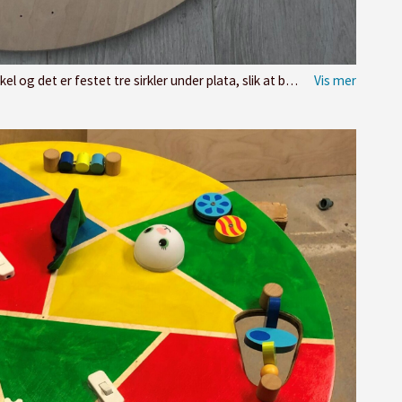
sirkler under plata, slik at barna ikke klemmer seg om de får vippet den opp.