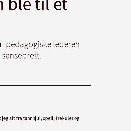
ble til et
 den pedagogiske lederen
 sansebrett.
 jeg alt fra tannhjul, speil, trekuler og