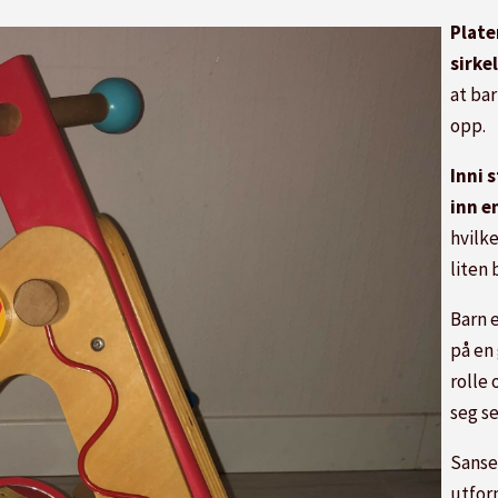
Plate
sirke
at ba
opp.
Inni 
inn e
hvilk
liten
Barn e
på en 
rolle 
seg s
Sanse
utfor