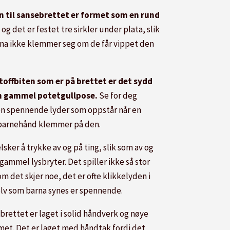
n til sansebrettet er formet som en rund
l
og det er festet tre sirkler under plata, slik
rna ikke klemmer seg om de får vippet den
stoffbiten som er på brettet er det sydd
n gammel potetgullpose.
Se for deg
en spennende lyder som oppstår når en
 barnehånd klemmer på den.
lsker å trykke av og på ting, slik som av og
gammel lysbryter. Det spiller ikke så stor
om det skjer noe, det er ofte klikkelyden i
elv som barna synes er spennende.
brettet er laget i solid håndverk og nøye
met. Det er laget med håndtak fordi det