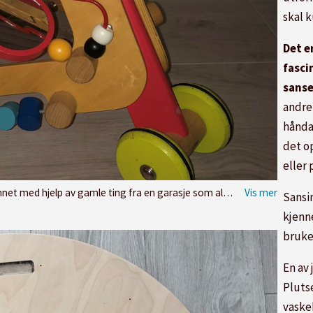
skal 
Det e
fasci
sans
andre 
hånda
det o
eller 
nhjul, speil, trekuler og håndtak til gamle vaskefiller, ubrukte hengelåser og lysbrytere fra ubrukte lamper.
Sansin
kjenne
bruke
En av
Pluts
vaskeh