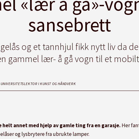
 «lær å gå»-vogn 
sansebrett
gelås og et tannhjul fikk nytt liv da
en gammel lær- å gå vogn til et mobilt
UNIVERSITETSLEKTOR I KUNST OG HÅNDVERK
 helt annet med hjelp av gamle ting fra en garasje.
Her fant
elåser og lysbrytere fra ubrukte lamper.