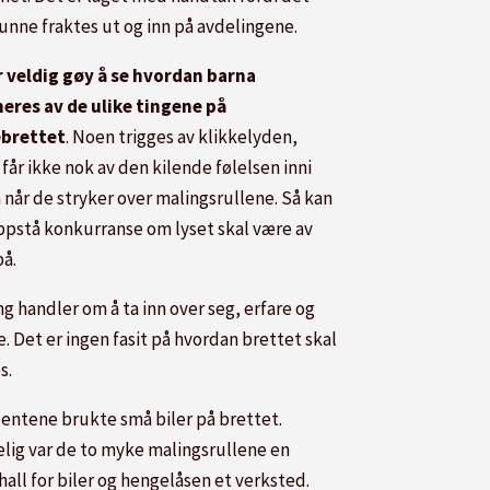
kunne fraktes ut og inn på avdelingene.
r veldig gøy å se hvordan barna
neres av de ulike tingene på
ebrettet
. Noen trigges av klikkelyden,
får ikke nok av den kilende følelsen inni
 når de stryker over malingsrullene. Så kan
ppstå konkurranse om lyset skal være av
på.
g handler om å ta inn over seg, erfare og
. Det er ingen fasit på hvordan brettet skal
s.
 jentene brukte små biler på brettet.
elig var de to myke malingsrullene en
all for biler og hengelåsen et verksted.