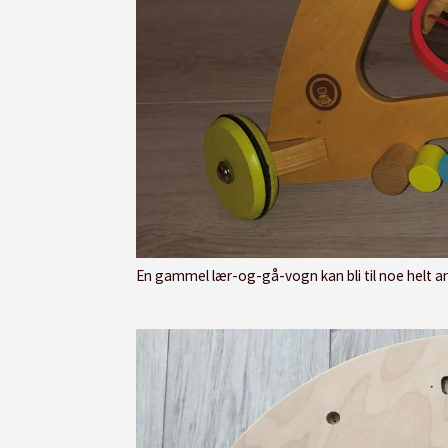
En gammel lær-og-gå-vogn kan bli til noe helt annet med hjelp av gamle ting fra en garasje som alt fra tan