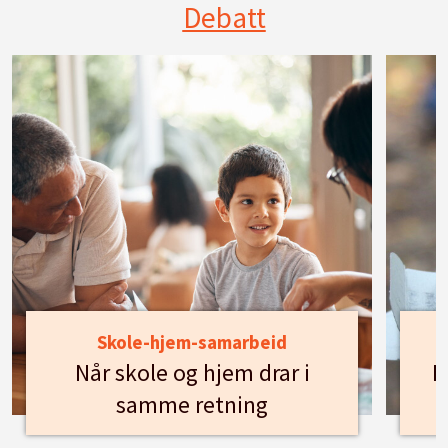
Debatt
Skole-hjem-samarbeid
Når skole og hjem drar i
H
samme retning