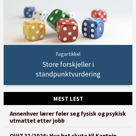
Fagartikkel
Store forskjeller i
standpunktvurdering
MEST LEST
Annenhver lærer føler seg fysisk og psykisk
utmattet etter jobb
QUIZ 31/2026: Hva het skuta til Kaptein