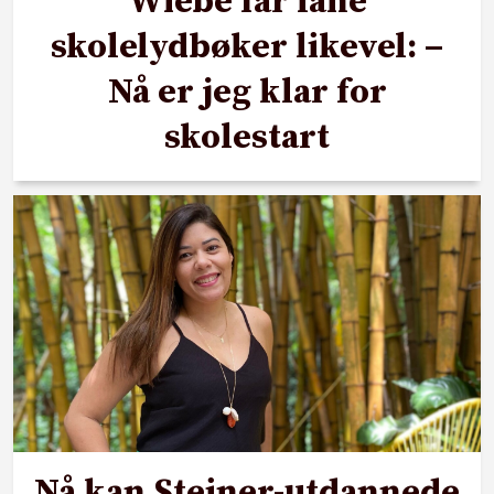
Wiebe får låne
skolelydbøker likevel: –
Nå er jeg klar for
skolestart
Nå kan Steiner-utdannede