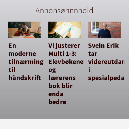
Annonsørinnhold
En
Vi justerer
Svein Erik
moderne
Multi 1-3:
tar
tilnærming
Elevbøkene
videreutdan
til
og
i
håndskrift
lærerens
spesialpedag
bok blir
enda
bedre