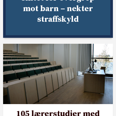
mot barn – nekter
straffskyld
105 lærerstudier med