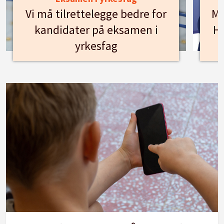
Vi må tilrettelegge bedre for
Mø
kandidater på eksamen i
Hu
yrkesfag