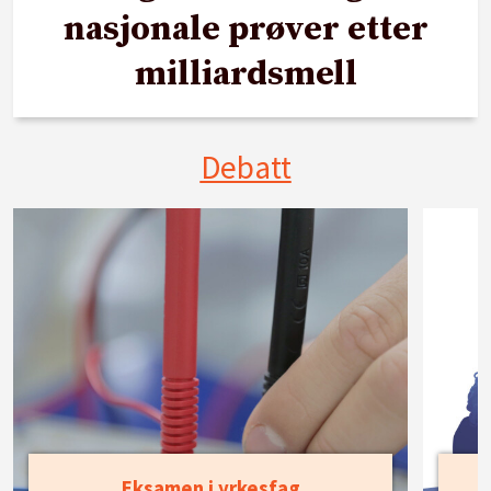
nasjonale prøver etter
milliardsmell
Debatt
Eksamen i yrkesfag