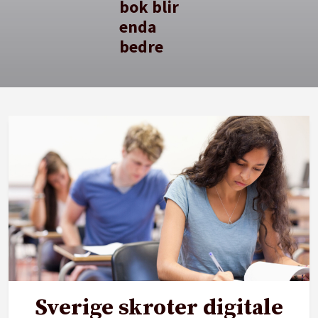
bok blir
enda
bedre
Sverige skroter digitale