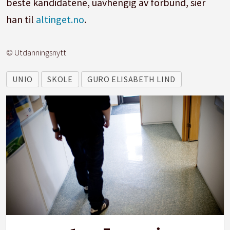
beste kandidatene, uavhengig av forbund, sier
han til
altinget.no
.
© Utdanningsnytt
UNIO
SKOLE
GURO ELISABETH LIND