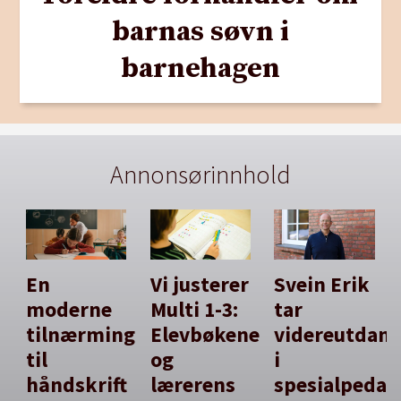
barnas søvn i
barnehagen
Annonsørinnhold
En
Vi justerer
Svein Erik
moderne
Multi 1-3:
tar
tilnærming
Elevbøkene
videreutdan
til
og
i
håndskrift
lærerens
spesialpedag