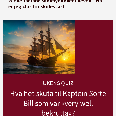
Wiebe får låne skolelydbøker likevel: – Nå
er jeg klar for skolestart
UKENS QUIZ
Hva het skuta til Kaptein Sorte
Bill som var «very well
bekrutta»?