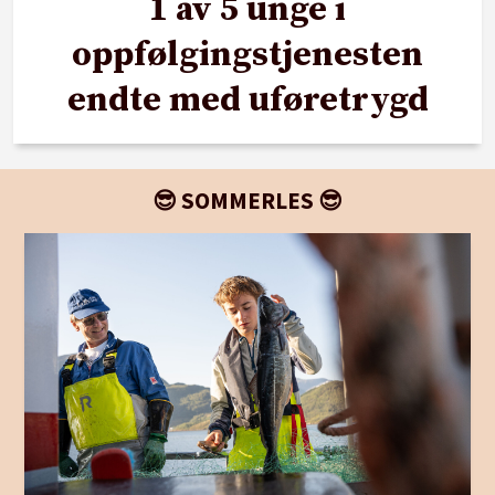
1 av 5 unge i
oppfølgingstjenesten
endte med uføretrygd
😎 SOMMERLES 😎