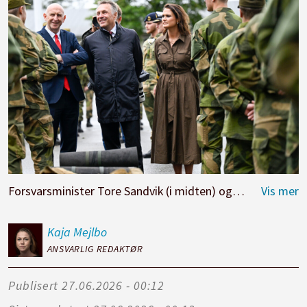
Forsvarsminister Tore Sandvik (i midten) og kunnskapsminister Kari Nessa Nordtun vil ha ungdommen i bedre form og mener løsningen ligger i skolen. Her med den britiske forsvarsministeren John Healey i fjor.
Kaja
Mejlbo
ANSVARLIG REDAKTØR
Publisert
27.06.2026 - 00:12