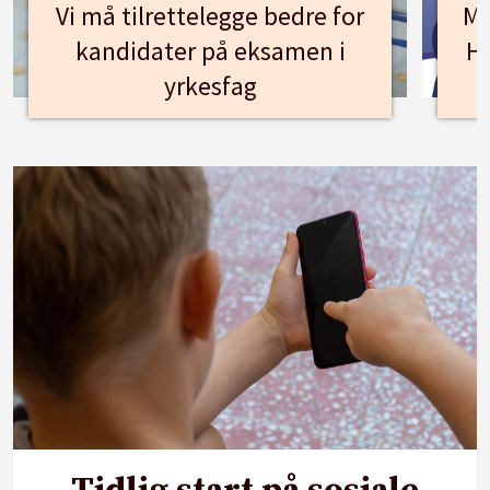
Vi må tilrettelegge bedre for
Mø
kandidater på eksamen i
Hu
yrkesfag