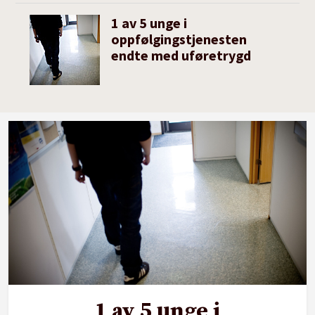
1 av 5 unge i
oppfølgingstjenesten
endte med uføretrygd
1 av 5 unge i