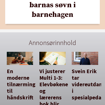
barnas søvn i
barnehagen
Annonsørinnhold
En
Vi justerer
Svein Erik
moderne
Multi 1-3:
tar
tilnærming
Elevbøkene
videreutdan
til
og
i
håndskrift
lærerens
spesialpedag
bok blir