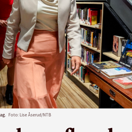
ag.
Foto: Lise Åserud/NTB