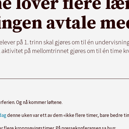
e lover flere l
ingen avtale me
elever på 1. trinn skal gjøres om til én undervisnin
k aktivitet på mellomtrinnet gjøres om til én time k
rferien. Og nå kommer løftene.
ndag
denne uken var ett av dem «ikke flere timer, bare bedre t
r flere kroppsøvingstimer. På pressekonferansen sa hun: