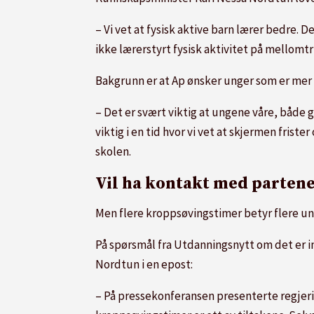
– Vi vet at fysisk aktive barn lærer bedre. D
ikke lærerstyrt fysisk aktivitet på mellomtr
Bakgrunn er at Ap ønsker unger som er mer 
– Det er svært viktig at ungene våre, både g
viktig i en tid hvor vi vet at skjermen friste
skolen.
Vil ha kontakt med parten
Men flere kroppsøvingstimer betyr flere u
På spørsmål fra Utdanningsnytt om det er i
Nordtun i en epost:
– På pressekonferansen presenterte regjeri