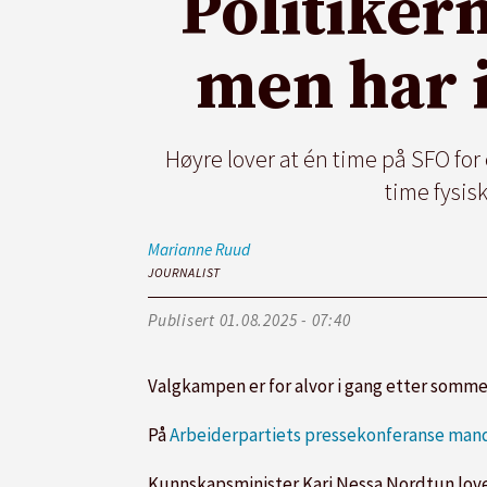
Politikern
men har 
Høyre lover at én time på SFO for 
time fysis
Marianne
Ruud
JOURNALIST
Publisert
01.08.2025 - 07:40
Valgkampen er for alvor i gang etter somme
På
Arbeiderpartiets pressekonferanse ma
Kunnskapsminister Kari Nessa Nordtun love