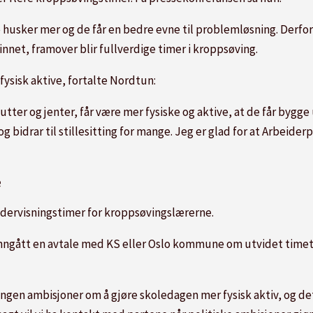
e husker mer og de får en bedre evne til problemløsning. Derfor v
innet, framover blir fullverdige timer i kroppsøving.
fysisk aktive, fortalte Nordtun:
utter og jenter, får være mer fysiske og aktive, at de får bygge
r og bidrar til stillesitting for mange. Jeg er glad for at Arbeider
e
ndervisningstimer for kroppsøvingslærerne.
nngått en avtale med KS eller Oslo kommune om utvidet timetal
ngen ambisjoner om å gjøre skoledagen mer fysisk aktiv, og det