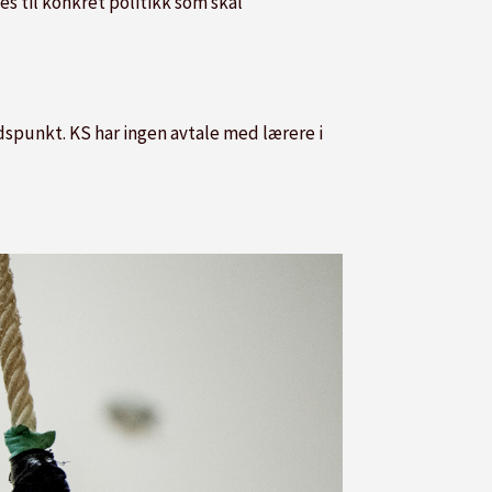
es til konkret politikk som skal
idspunkt. KS har ingen avtale med lærere i