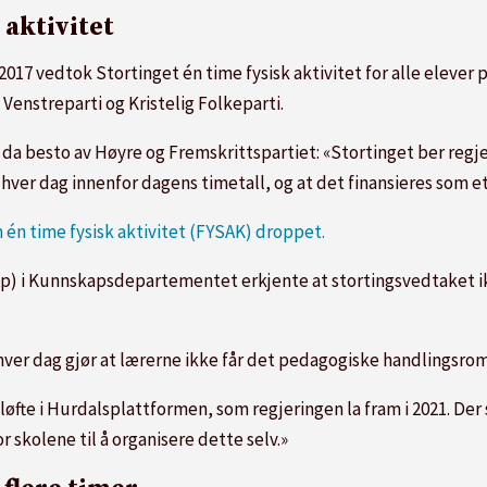
 aktivitet
 2017 vedtok Stortinget én time fysisk aktivitet for alle elever p
 Venstreparti og Kristelig Folkeparti.
m da besto av Høyre og Fremskrittspartiet: «Stortinget ber regj
t hver dag innenfor dagens timetall, og at det finansieres som e
én time fysisk aktivitet (FYSAK) droppet.
) i Kunnskapsdepartementet erkjente at stortingsvedtaket ik
t hver dag gjør at lærerne ikke får det pedagogiske handlingsr
t løfte i Hurdalsplattformen, som regjeringen la fram i 2021. Der 
or skolene til å organisere dette selv.»