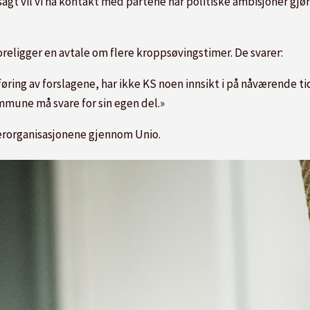
agt vil vi ha kontakt med partene når politiske ambisjoner gjør
religger en avtale om flere kroppsøvingstimer. De svarer:
øring av forslagene, har ikke KS noen innsikt i på nåværende t
mune må svare for sin egen del.»
rorganisasjonene gjennom Unio.