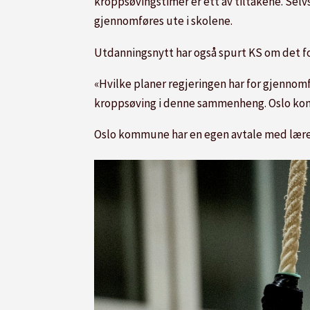
kroppsøvingstimer er ett av tiltakene. Selvs
gjennomføres ute i skolene.
Utdanningsnytt har også spurt KS om det fo
«Hvilke planer regjeringen har for gjennomf
kroppsøving i denne sammenheng. Oslo kom
Oslo kommune har en egen avtale med lære