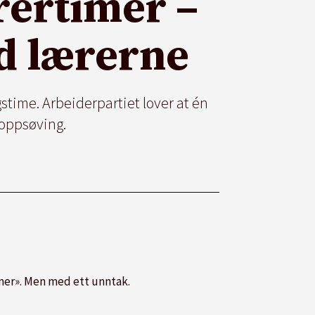
ærertimer –
d lærerne
gstime. Arbeiderpartiet lover at én
roppsøving.
imer». Men med ett unntak.