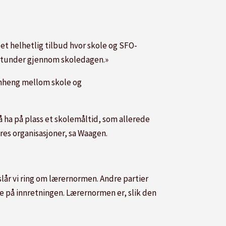
et helhetlig tilbud hvor skole og SFO-
dsstunder gjennom skoledagen.»
enheng mellom skole og
å ha på plass et skolemåltid, som allerede
res organisasjoner, sa Waagen.
 slår vi ring om lærernormen. Andre partier
 se på innretningen. Lærernormen er, slik den