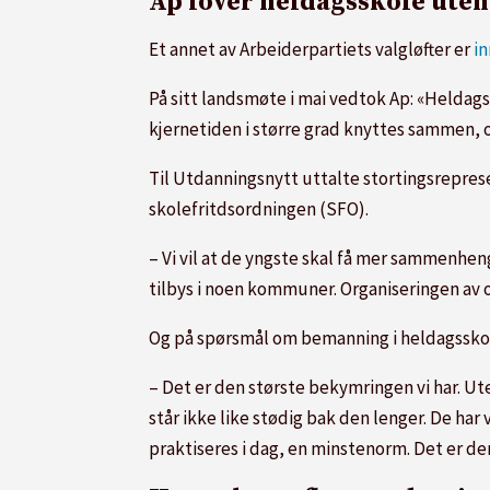
Ap lover heldagsskole uten 
Et annet av Arbeiderpartiets valgløfter er
in
På sitt landsmøte i mai vedtok Ap: «Heldag
kjernetiden i større grad knyttes sammen, 
Til Utdanningsnytt uttalte stortingsrepre
skolefritdsordningen (SFO).
– Vi vil at de yngste skal få mer sammenhen
tilbys i noen kommuner. Organiseringen av 
Og på spørsmål om bemanning i heldagsskol
– Det er den største bekymringen vi har. Ute
står ikke like stødig bak den lenger. De har
praktiseres i dag, en minstenorm. Det er den