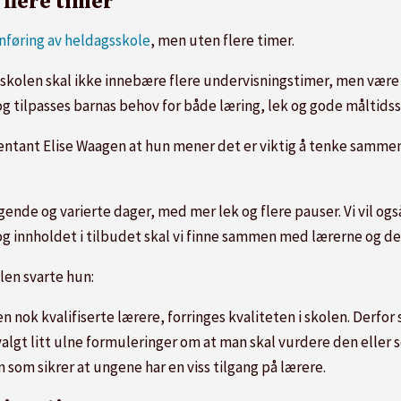
flere timer
nføring av heldagsskole
, men uten flere timer.
sskolen skal ikke innebære flere undervisningstimer, men være 
og tilpasses barnas behov for både læring, lek og gode målti
sentant Elise Waagen at hun mener det er viktig å tenke samm
gende og varierte dager, med mer lek og flere pauser. Vi vil ogs
og innholdet i tilbudet skal vi finne sammen med lærerne og de
en svarte hun:
n nok kvalifiserte lærere, forringes kvaliteten i skolen. Derfor
 valgt litt ulne formuleringer om at man skal vurdere den eller
 som sikrer at ungene har en viss tilgang på lærere.