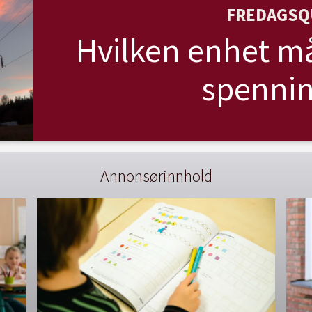
FREDAGSQ
Hvilken enhet må
spennin
Annonsørinnhold