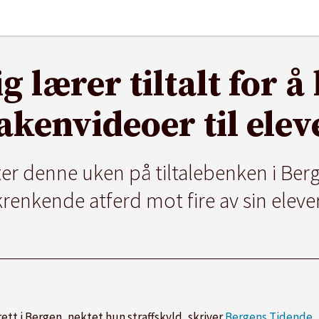
g lærer tiltalt for å
akenvideoer til elev
ter denne uken på tiltalebenken i Berge
krenkende atferd mot fire av sin elever
tt i Bergen, nektet hun straffskyld, skriver
Bergens Tidende
.