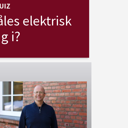
UIZ
les elektrisk
g i?