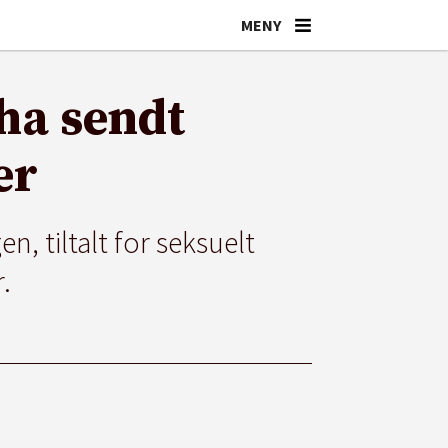
 ha sendt
er
n, tiltalt for seksuelt
.