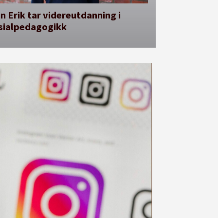
n Erik tar videreutdanning i
sialpedagogikk