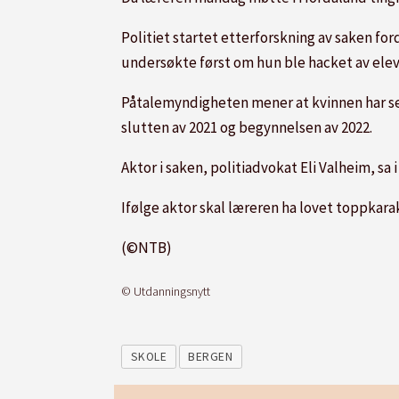
Politiet startet etterforskning av saken for
undersøkte først om hun ble hacket av eleve
Påtalemyndigheten mener at kvinnen har send
slutten av 2021 og begynnelsen av 2022.
Aktor i saken, politiadvokat Eli Valheim, s
Ifølge aktor skal læreren ha lovet toppkar
(©NTB)
© Utdanningsnytt
SKOLE
BERGEN