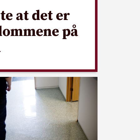
te at det er
gdommene på
n