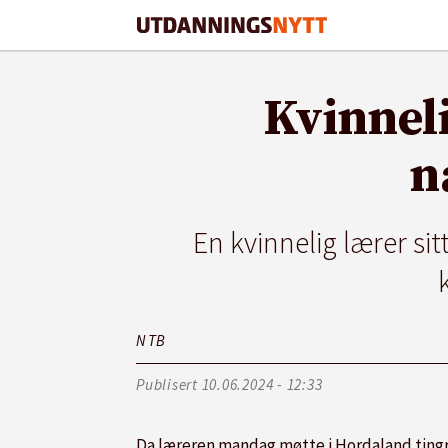
Kvinneli
n
En kvinnelig lærer sit
N T
B
Publisert
10.06.2024 - 12:33
Da læreren mandag møtte i Hordaland tingre