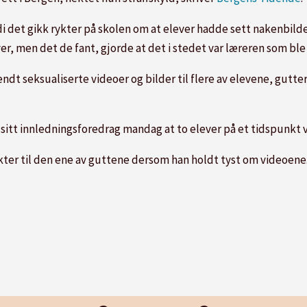
di det gikk rykter på skolen om at elever hadde sett nakenbilde
r, men det de fant, gjorde at det i stedet var læreren som ble
t seksualiserte videoer og bilder til flere av elevene, gutter 
a i sitt innledningsforedrag mandag at to elever på et tidspunkt
akter til den ene av guttene dersom han holdt tyst om videoene