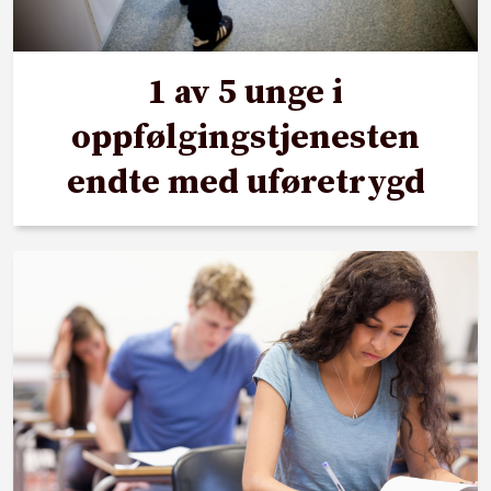
1 av 5 unge i
oppfølgingstjenesten
endte med uføretrygd