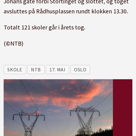
Johans gate forbi Stortinget og slottet, og toget
avsluttes på Rådhusplassen rundt klokken 13.30.
Totalt 121 skoler går i årets tog.
(©NTB)
SKOLE
NTB
17. MAI
OSLO