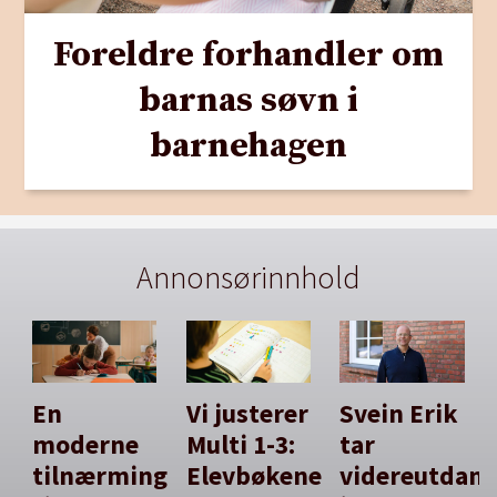
Foreldre forhandler om
barnas søvn i
barnehagen
Annonsørinnhold
En
Vi justerer
Svein Erik
moderne
Multi 1-3:
tar
tilnærming
Elevbøkene
videreutdan