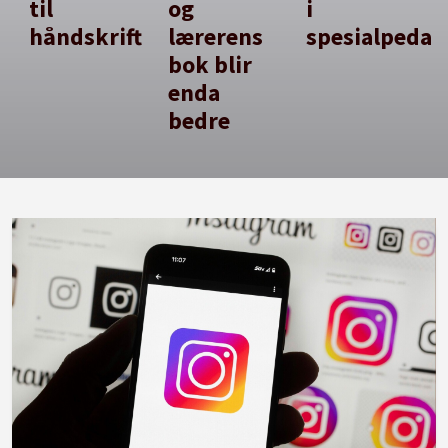
til
og
i
håndskrift
lærerens
spesialpedag
bok blir
enda
bedre