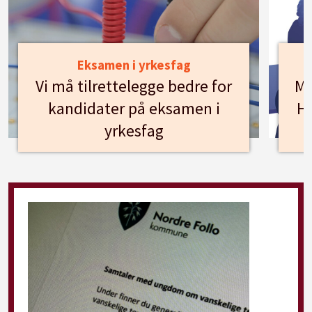
Eksamen i yrkesfag
Vi må tilrettelegge bedre for
Mø
kandidater på eksamen i
Hu
yrkesfag