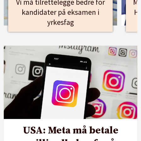
Vi må tilrettelegge bedre for
Mø
kandidater på eksamen i
Hu
yrkesfag
USA: Meta må betale