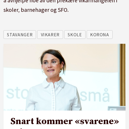
å avhjelpe noe av den prekære vikarmangelen i
skoler, barnehager og SFO.
STAVANGER
VIKARER
SKOLE
KORONA
Snart kommer «svarene»