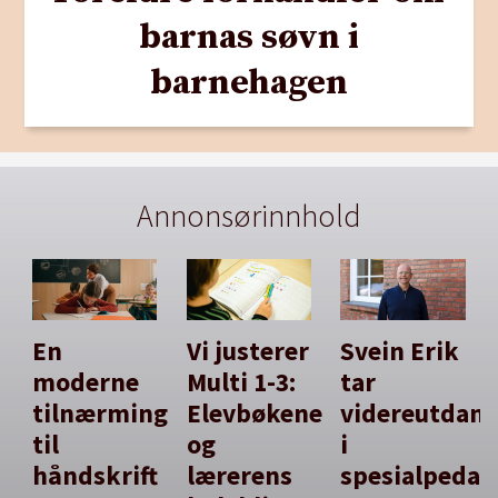
barnas søvn i
barnehagen
Annonsørinnhold
En
Vi justerer
Svein Erik
moderne
Multi 1-3:
tar
tilnærming
Elevbøkene
videreutdan
til
og
i
håndskrift
lærerens
spesialpedag