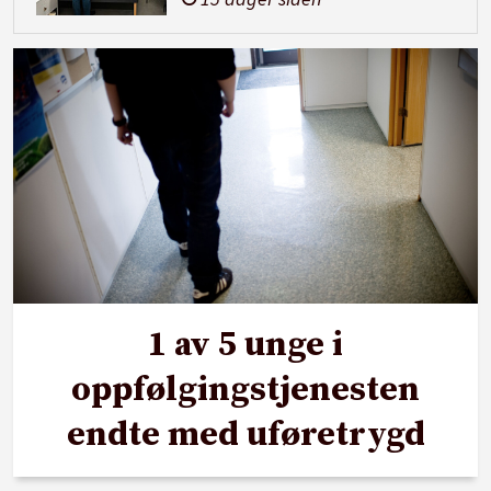
1 av 5 unge i
oppfølgingstjenesten
endte med uføretrygd