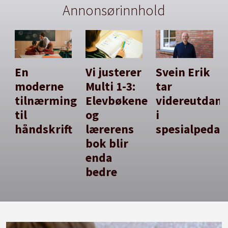
Annonsørinnhold
En
Vi justerer
Svein Erik
moderne
Multi 1-3:
tar
tilnærming
Elevbøkene
videreutdan
til
og
i
håndskrift
lærerens
spesialpedag
bok blir
enda
bedre