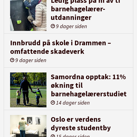
Ledig plass på ni av ti
barnehagelærer-
utdanninger
9 dager siden
Innbrudd på skole i Drammen –
omfattende skadeverk
9 dager siden
Samordna opptak: 11%
økning til
barnehagelærerstudiet
14 dager siden
Oslo er verdens
dyreste studentby
15 dager siden