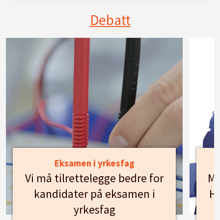
Debatt
Eksamen i yrkesfag
Vi må tilrettelegge bedre for
Mø
kandidater på eksamen i
Hu
yrkesfag