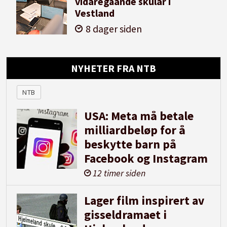
vidaregåande skular i
Vestland
8 dager siden
NYHETER FRA NTB
NTB
USA: Meta må betale
milliardbeløp for å
beskytte barn på
Facebook og Instagram
12 timer siden
Lager film inspirert av
gisseldramaet i