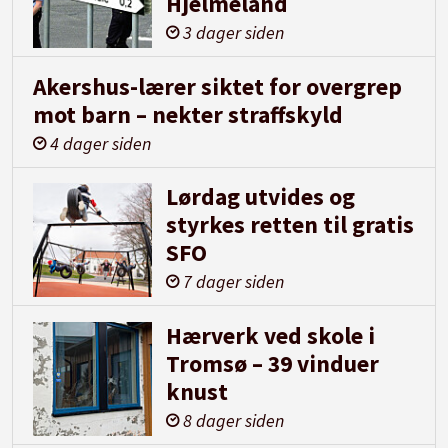
Hjelmeland
3 dager siden
Akershus-lærer siktet for overgrep
mot barn – nekter straffskyld
4 dager siden
Lørdag utvides og
styrkes retten til gratis
SFO
7 dager siden
Hærverk ved skole i
Tromsø – 39 vinduer
knust
8 dager siden