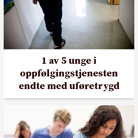
1 av 5 unge i
oppfølgingstjenesten
endte med uføretrygd