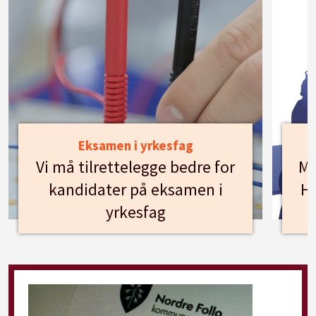
Eksamen i yrkesfag
Vi må tilrettelegge bedre for
Mø
kandidater på eksamen i
Hu
yrkesfag