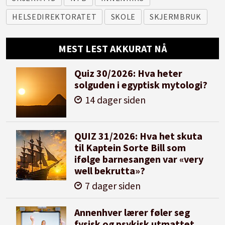
HELSEDIREKTORATET
SKOLE
SKJERMBRUK
MEST LEST AKKURAT NÅ
Quiz 30/2026: Hva heter
solguden i egyptisk mytologi?
14 dager siden
QUIZ 31/2026: Hva het skuta
til Kaptein Sorte Bill som
ifølge barnesangen var «very
well bekrutta»?
7 dager siden
Annenhver lærer føler seg
fysisk og psykisk utmattet