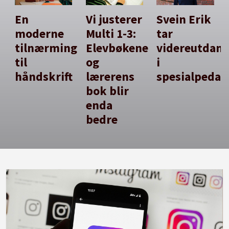
En
Vi justerer
Svein Erik
moderne
Multi 1-3:
tar
tilnærming
Elevbøkene
videreutdan
til
og
i
håndskrift
lærerens
spesialpedag
bok blir
enda
bedre