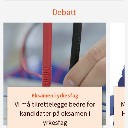
Debatt
Eksamen i yrkesfag
Vi må tilrettelegge bedre for
Mø
kandidater på eksamen i
Hu
yrkesfag