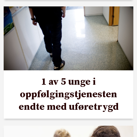
1 av 5 unge i
oppfølgingstjenesten
endte med uføretrygd