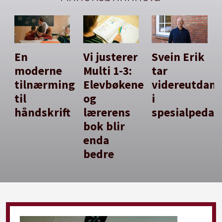
En
Vi justerer
Svein Erik
moderne
Multi 1-3:
tar
tilnærming
Elevbøkene
videreutdan
til
og
i
håndskrift
lærerens
spesialpedag
bok blir
enda
bedre