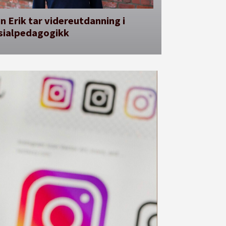
n Erik tar videreutdanning i
sialpedagogikk