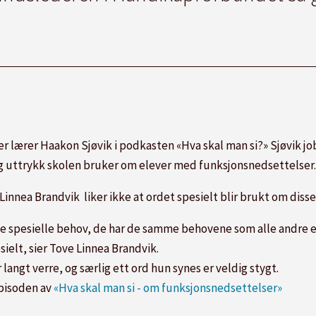
ller lærer Haakon Sjøvik i podkasten «Hva skal man si?» Sjøvik
og uttrykk skolen bruker om elever med funksjonsnedsettelser
nnea Brandvik liker ikke at ordet spesielt blir brukt om diss
e spesielle behov, de har de samme behovene som alle andre e
ielt, sier Tove Linnea Brandvik.
langt verre, og særlig ett ord hun synes er veldig stygt.
episoden av
«Hva skal man si - om funksjonsnedsettelser»