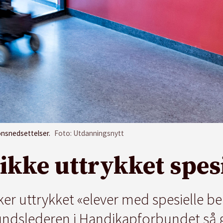
onsnedsettelser.
Foto: Utdanningsnytt
r ikke uttrykket spes
r uttrykket «elever med spesielle beh
undslederen i Handikapforbundet så 