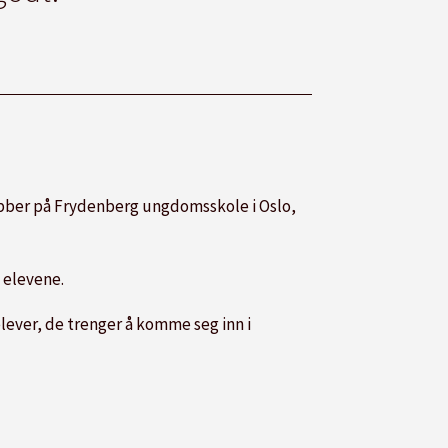
 jobber på Frydenberg ungdomsskole i Oslo,
.
e elevene.
lever, de trenger å komme seg inn i