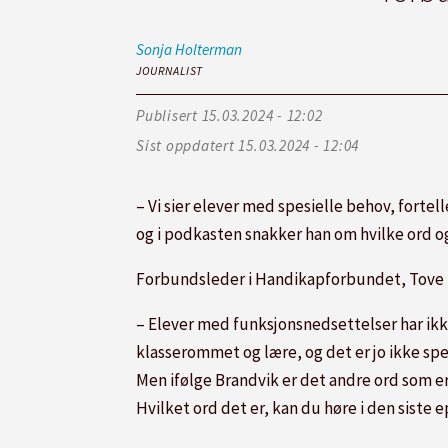
Sonja
Holterman
JOURNALIST
Publisert
15.03.2024 - 12:02
Sist oppdatert
15.03.2024 - 12:04
– Vi sier elever med spesielle behov, forte
og i podkasten snakker han om hvilke ord 
Forbundsleder i Handikapforbundet, Tove Li
– Elever med funksjonsnedsettelser har ikk
klasserommet og lære, og det er jo ikke spes
Men ifølge Brandvik er det andre ord som er 
Hvilket ord det er, kan du høre i den siste 