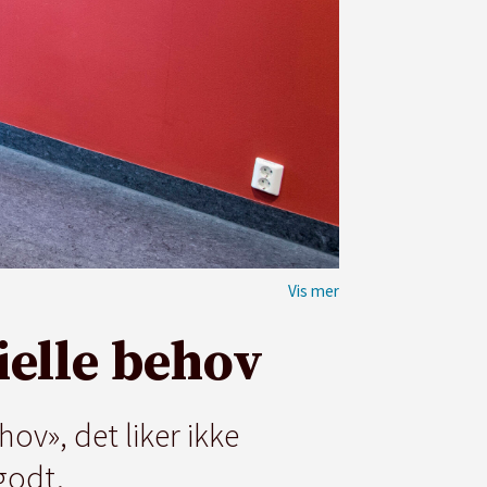
ielle behov
ov», det liker ikke
godt.