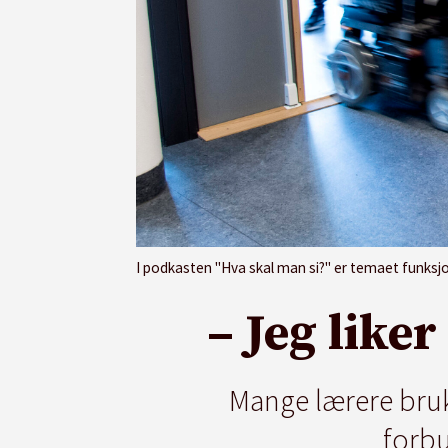
I podkasten "Hva skal man si?" er temaet funksj
– Jeg like
Mange lærere bruke
forb