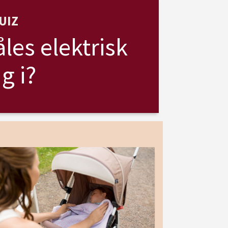
UIZ
les elektrisk
g i?