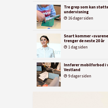
Tre grep som kan støtt
undervisning
16 dager siden
Snart kommer «svarene»
trenger de neste 20 år
1 dag siden
Innfører mobilforbod i 
Vestland
9 dager siden