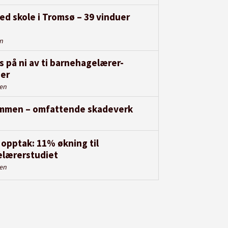
ed skole i Tromsø – 39 vinduer
en
s på ni av ti barnehagelærer-
er
den
rammen – omfattende skadeverk
opptak: 11% økning til
lærerstudiet
den