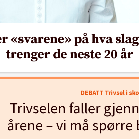
 «svarene» på hva slag
trenger de neste 20 år
DEBATT Trivsel i sko
Trivselen faller gjen
årene – vi må spørre