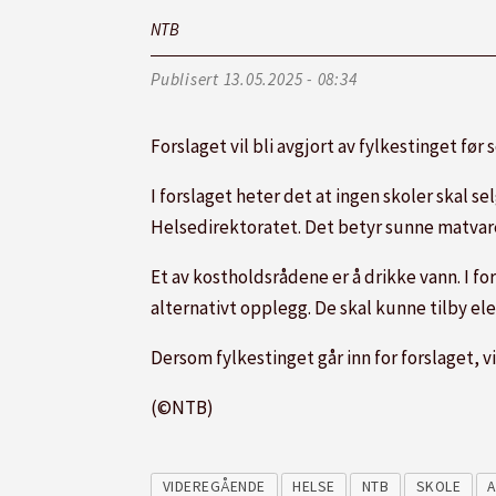
NTB
Publisert
13.05.2025 - 08:34
Forslaget vil bli avgjort av fylkestinget fø
I forslaget heter det at ingen skoler skal s
Helsedirektoratet. Det betyr sunne matvare
Et av kostholdsrådene er å drikke vann. I f
alternativt opplegg. De skal kunne tilby el
Dersom fylkestinget går inn for forslaget, vi
(©NTB)
VIDEREGÅENDE
HELSE
NTB
SKOLE