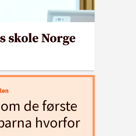
s skole Norge
len
nom de første
 barna hvorfor