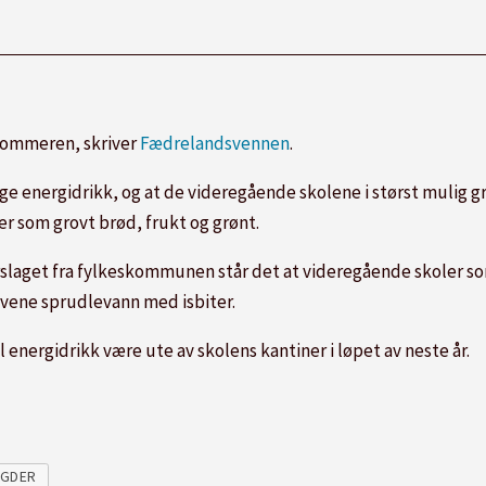
r sommeren, skriver
Fædrelandsvennen
.
elge energidrikk, og at de videregående skolene i størst mulig 
r som grovt brød, frukt og grønt.
orslaget fra fylkeskommunen står det at videregående skoler som
evene sprudlevann med isbiter.
l energidrikk være ute av skolens kantiner i løpet av neste år.
AGDER