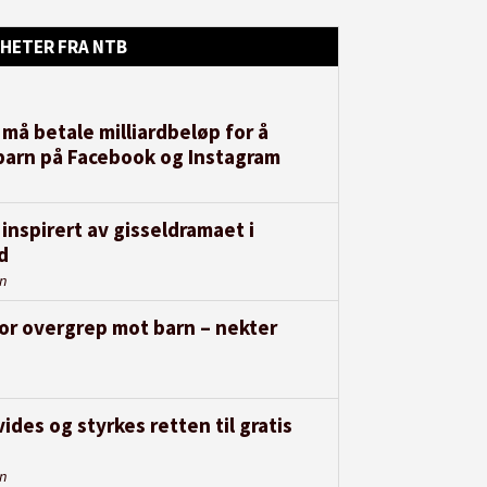
HETER FRA NTB
må betale milliardbeløp for å
barn på Facebook og Instagram
 inspirert av gisseldramaet i
d
en
for overgrep mot barn – nekter
ides og styrkes retten til gratis
en