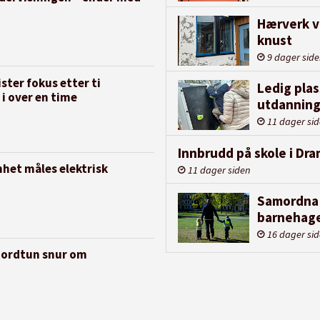
Hærverk v
knust
9 dager sid
ter fokus etter ti
Ledig plas
 i over en time
utdanning
11 dager si
Innbrudd på skole i D
nhet måles elektrisk
11 dager siden
Samordna 
barnehage
16 dager si
 Nordtun snur om