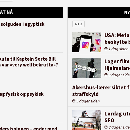
AT NÅ
NY
 solguden i egyptisk
NTB
USA: Meta 
beskytte 
1 dag siden
uta til Kaptein Sorte Bill
Lager film
 var «very well bekrutta»?
Hjelmelan
3 dager sid
Akershus-lærer siktet 
straffskyld
eg fysisk og psykisk
5 dager siden
Lørdag utv
SFO
8 dager sid
ndervisningen – ender med