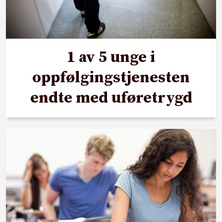
1 av 5 unge i
oppfølgingstjenesten
endte med uføretrygd