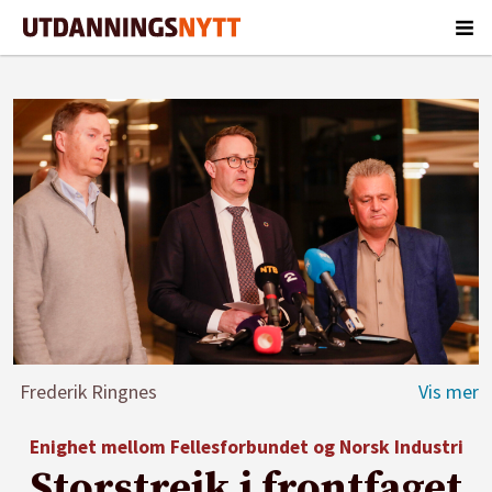
Frederik Ringnes
Enighet mellom Fellesforbundet og Norsk Industri
Storstreik i frontfaget