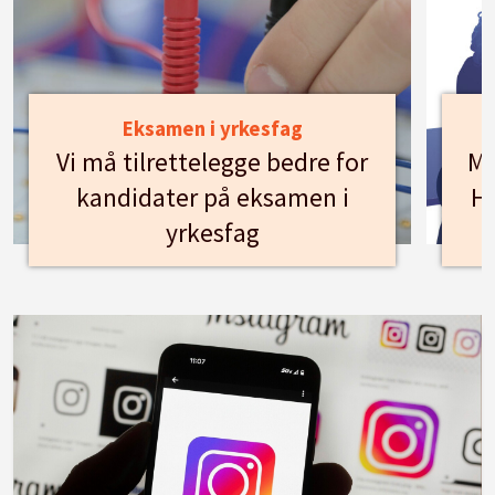
Eksamen i yrkesfag
Vi må tilrettelegge bedre for
Mø
kandidater på eksamen i
Hu
yrkesfag