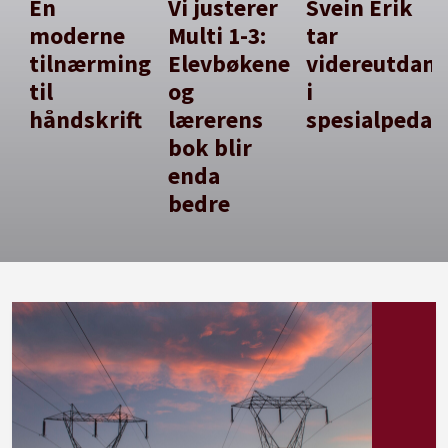
En
Vi justerer
Svein Erik
moderne
Multi 1-3:
tar
tilnærming
Elevbøkene
videreutdan
til
og
i
håndskrift
lærerens
spesialpedag
bok blir
enda
bedre