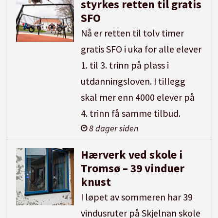
styrkes retten til gratis
SFO
Nå er retten til tolv timer
gratis SFO i uka for alle elever
1. til 3. trinn på plass i
utdanningsloven. I tillegg
skal mer enn 4000 elever på
4. trinn få samme tilbud.
8 dager siden
Hærverk ved skole i
Tromsø – 39 vinduer
knust
I løpet av sommeren har 39
vindusruter på Skjelnan skole