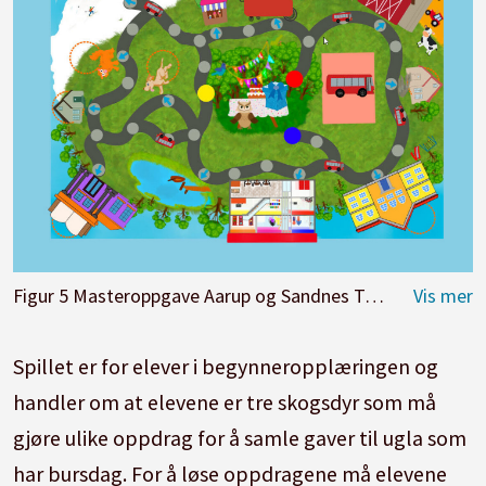
Figur 5 Masteroppgave Aarup og Sandnes Torp (2022), brettspill og nettsted innen nabospråksdidaktikk for begynneropplæringen
Spillet er for elever i begynneropplæringen og
handler om at elevene er tre skogsdyr som må
gjøre ulike oppdrag for å samle gaver til ugla som
har bursdag. For å løse oppdragene må elevene