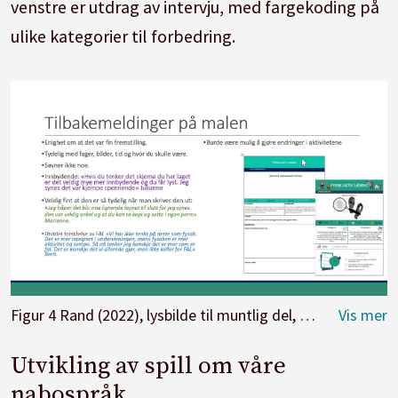
venstre er utdrag av intervju, med fargekoding på
ulike kategorier til forbedring.
Figur 4 Rand (2022), lysbilde til muntlig del, drøfting av hvordan malen til undervisningsopplegg ble utviklet på bakgrunn av intervjudata
Utvikling av spill om våre
nabospråk