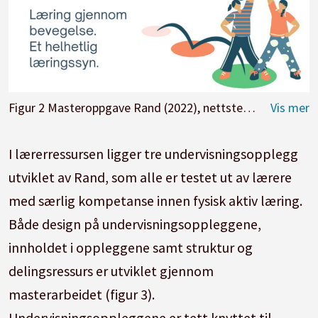
Figur 2 Masteroppgave Rand (2022), nettsted for fysisk aktiv læring i begynneropplæringen i norsk
I lærerressursen ligger tre undervisningsopplegg
utviklet av Rand, som alle er testet ut av lærere
med særlig kompetanse innen fysisk aktiv læring.
Både design på undervisningsoppleggene,
innholdet i oppleggene samt struktur og
delingsressurs er utviklet gjennom
masterarbeidet (figur 3).
Undervisningsoppleggene er tett knyttet til