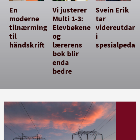
En
Vi justerer
Svein Erik
moderne
Multi 1-3:
tar
tilnærming
Elevbøkene
videreutdan
til
og
i
håndskrift
lærerens
spesialpedag
bok blir
enda
bedre