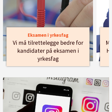
Eksamen i yrkesfag
Vi må tilrettelegge bedre for
Mø
kandidater på eksamen i
Hu
yrkesfag