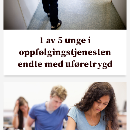
1 av 5 unge i
oppfølgingstjenesten
endte med uføretrygd