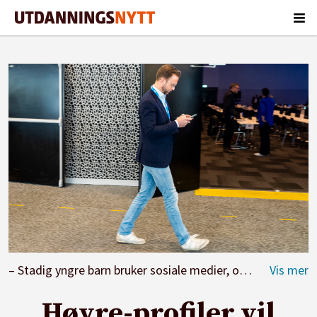
– Stadig yngre barn bruker sosiale medier, og de eksponeres for innhold som overhodet ikke er laget for barn, sier Nikolai Astrup.
Høyre-profiler vil