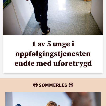
1 av 5 unge i
oppfølgingstjenesten
endte med uføretrygd
😎 SOMMERLES 😎