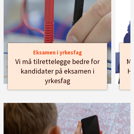
Eksamen i yrkesfag
Vi må tilrettelegge bedre for
Mø
kandidater på eksamen i
Hu
yrkesfag