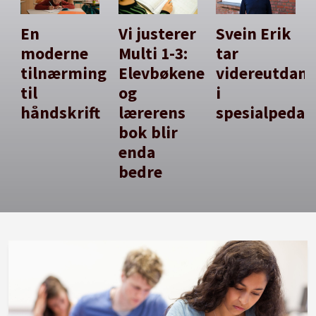
En
Vi justerer
Svein Erik
moderne
Multi 1-3:
tar
tilnærming
Elevbøkene
videreutdan
til
og
i
håndskrift
lærerens
spesialpedag
bok blir
enda
bedre