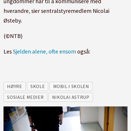
ungdommer har til å kommunisere med
hverandre, sier sentralstyremedlem Nicolai
Østeby.
(©NTB)
Les
Sjelden alene, ofte ensom
også:
HØYRE
SKOLE
MOBIL I SKOLEN
SOSIALE MEDIER
NIKOLAI ASTRUP