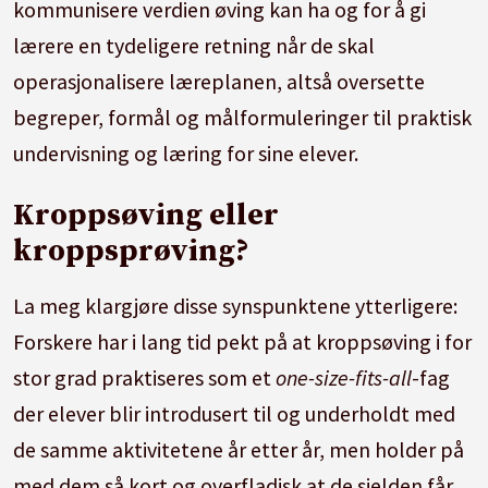
kommunisere verdien øving kan ha og for å gi
lærere en tydeligere retning når de skal
operasjonalisere læreplanen, altså oversette
begreper, formål og målformuleringer til praktisk
undervisning og læring for sine elever.
Kroppsøving eller
kroppsprøving?
La meg klargjøre disse synspunktene ytterligere:
Forskere har i lang tid pekt på at kroppsøving i for
stor grad praktiseres som et
one-size-fits-all
-fag
der elever blir introdusert til og underholdt med
de samme aktivitetene år etter år, men holder på
med dem så kort og overfladisk at de sjelden får