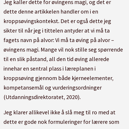
Jeg kaller dette for øvingens magi, og det er
dette denne artikkelen handler om i en
kroppsøvingskontekst. Det er også dette jeg
sikter til når jeg i tittelen antyder at vi må ta
fagets navn på alvor: Vi må ta øving på alvor –
øvingens magi. Mange vil nok stille seg spørrende
til en slik påstand, all den tid øving allerede
innehar en sentral plass i læreplanen i
kroppsøving gjennom både kjerneelementer,
kompetansemål og vurderingsordninger
(Utdanningsdirektoratet, 2020).
Jeg klarer allikevel ikke å slå meg til ro med at
dette er gode nok formuleringer for lærere som