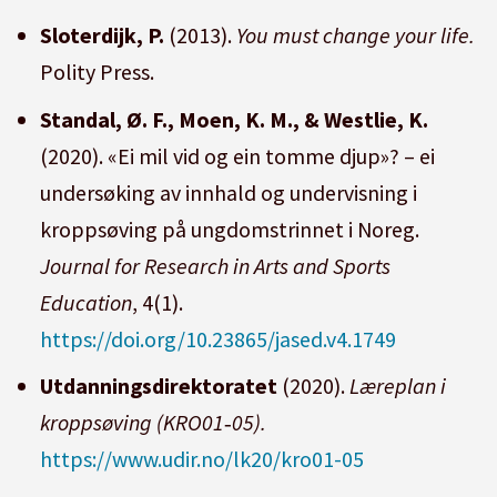
Sloterdijk, P.
(2013).
You must change your life.
Polity Press.
Standal, Ø. F., Moen, K. M., & Westlie, K.
(2020). «Ei mil vid og ein tomme djup»? – ei
undersøking av innhald og undervisning i
kroppsøving på ungdomstrinnet i Noreg.
Journal for Research in Arts and Sports
Education
, 4(1).
https://doi.org/10.23865/jased.v4.1749
Utdanningsdirektoratet
(2020).
Læreplan i
kroppsøving (KRO01‑05).
https://www.udir.no/lk20/kro01-05