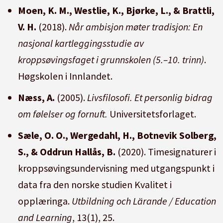
Moen, K. M., Westlie, K., Bjørke, L., & Brattli,
V. H.
(2018).
Når ambisjon møter tradisjon: En
nasjonal kartleggingsstudie av
kroppsøvingsfaget i grunnskolen (5.–10. trinn)
.
Høgskolen i Innlandet.
Næss, A.
(2005).
Livsfilosofi. Et personlig bidrag
om følelser og fornuft.
Universitetsforlaget.
Sæle, O. O., Wergedahl, H., Botnevik Solberg,
S., & Oddrun Hallås, B.
(2020). Timesignaturer i
kroppsøvingsundervisning med utgangspunkt i
data fra den norske studien Kvalitet i
opplæringa.
Utbildning och Lärande / Education
and Learning
, 13(1), 25.