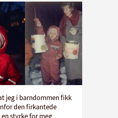
 at jeg i barndommen fikk
enfor den firkantede
 en styrke for meg