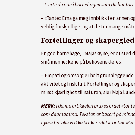
– Lærte du noe i barnehagen som du har tatt m
– «Tante» Erna ga meg innblikk i en annen o
veldig forskjellige, og at det er mange måter 
Fortellinger og skapergled
En god barnehage, i Majas øyne, er et sted 
små menneskene på behovene deres.
– Empati og omsorg er helt grunnleggende. I
aktivitet og frisk luft. Fortellinger og skap
minst kjærlighet til naturen, sier Maja Lund
MERK:
I denne artikkelen brukes ordet «tante
som dagmamma. Teksten er basert på minnene t
nyere tid ville vi ikke brukt ordet «tante». 