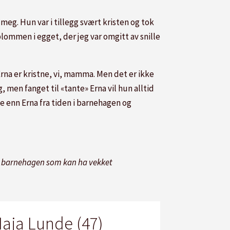
 meg. Hun var i tillegg svært kristen og tok
ommen i egget, der jeg var omgitt av snille
Erna er kristne, vi, mamma. Men det er ikke
 men fanget til «tante» Erna vil hun alltid
e enn Erna fra tiden i barnehagen og
Foto: Privat
ller barnehagen som kan ha vekket
aja Lunde (47)