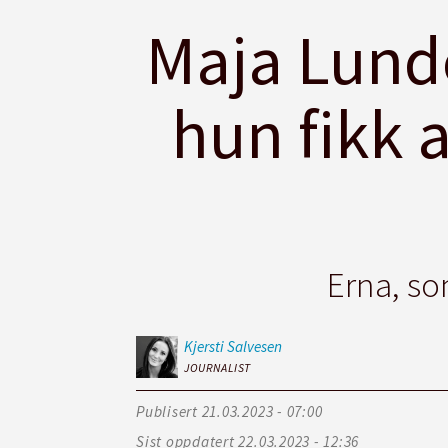
Maja Lund
hun fikk a
Erna, so
Kjersti
Salvesen
JOURNALIST
Publisert
21.03.2023 - 07:00
Sist oppdatert
22.03.2023 - 12:36