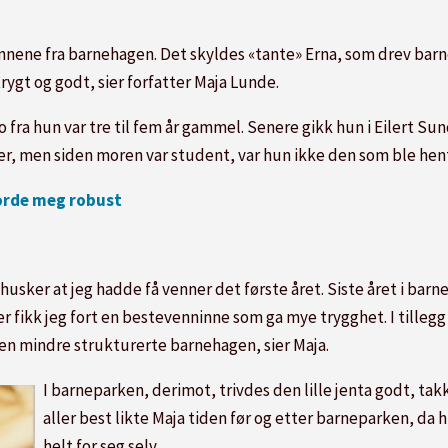
nnene fra barnehagen. Det skyldes «tante» Erna, som drev ba
rygt og godt, sier forfatter Maja Lunde.
slo fra hun var tre til fem år gammel. Senere gikk hun i Eilert S
ger, men siden moren var student, var hun ikke den som ble hent
jorde meg robust
g husker at jeg hadde få venner det første året. Siste året i ba
er fikk jeg fort en bestevenninne som ga mye trygghet. I tillegg
den mindre strukturerte barnehagen, sier Maja.
I barneparken, derimot, trivdes den lille jenta godt, ta
aller best likte Maja tiden før og etter barneparken, 
helt for seg selv.