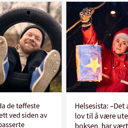
a de tøffeste
Helsesista: –Det
ett ved siden av
lov til å være ut
passerte
boksen, har vært