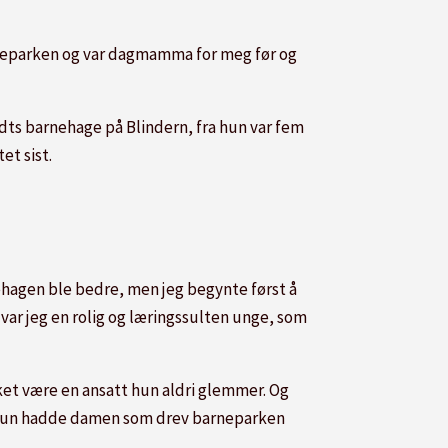
rneparken og var dagmamma for meg før og
undts barnehage på Blindern, fra hun var fem
et sist.
rnehagen ble bedre, men jeg begynte først å
 var jeg en rolig og læringssulten unge, som
kket være en ansatt hun aldri glemmer. Og
da hun hadde damen som drev barneparken