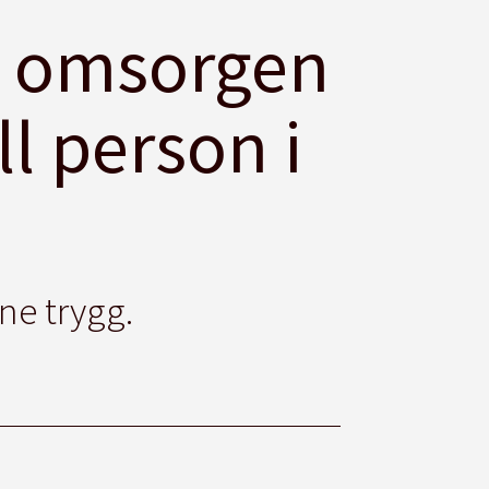
i omsorgen
ll person i
ne trygg.