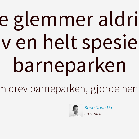
e glemmer aldr
v en helt spesie
barneparken
m drev barneparken, gjorde hen
Khoa
Dang Do
FOTOGRAF