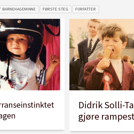
T BARNEHAGEMINNE
FØRSTE STEG
FORFATTER
Didrik Solli-T
ranseinstinktet
hagen
gjøre rampest