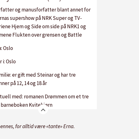
rfatter og manusforfatter blant annet for
rnas supershow på NRK Super og TV-
riene Hjem og Side om side på NRK1 og
lmene Flukten over grensen og Battle
a: Oslo
r i: Oslo
milie: er gift med Steinar og har tre
nner på 12, 14 og 18 år
tuell med: romanen Drømmen om et tre
 barneboken Kvitebjørn
nnes, for alltid være «tante» Erna.