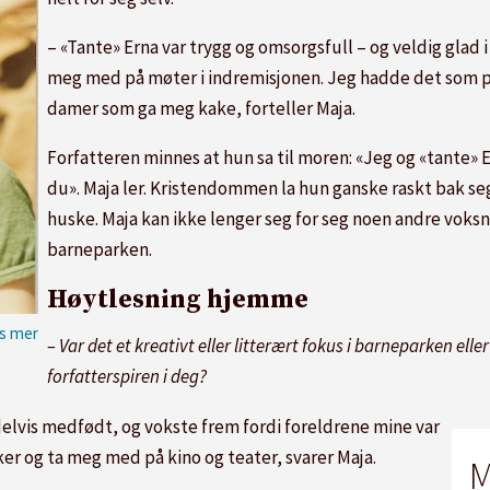
– «Tante» Erna var trygg og omsorgsfull – og veldig glad i
meg med på møter i indremisjonen. Jeg hadde det som pl
damer som ga meg kake, forteller Maja.
Forfatteren minnes at hun sa til moren: «Jeg og «tante» 
du». Maja ler. Kristendommen la hun ganske raskt bak seg,
huske. Maja kan ikke lenger seg for seg noen andre voksn
barneparken.
Høytlesning hjemme
– Var det et kreativt eller litterært fokus i barneparken e
forfatterspiren i deg?
 delvis medfødt, og vokste frem fordi foreldrene mine var
øker og ta meg med på kino og teater, svarer Maja.
M