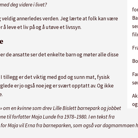
ed deg videre i livet?
fo
Ba
g veldig annerledes verden. Jeg lærte at folk kan være
se
å leve et liv på og å utøve et livssyn.
fi
e
Fr
der de ansatte ser det enkelte barn og møter alle disse
Bo
Fa
 tillegg er det viktig med god og sunn mat, fysisk
sø
erglede er jo også noe jeg er svært opptatt av. Og ikke
e.
Ak
og
» om en kvinne som drev Lille Bislett barnepark og jobbet
il forfatter Maja Lunde fra 1978–1980. I en tekst fra
Men for Maja vil Erna fra barneparken, som også var dagmammaen he