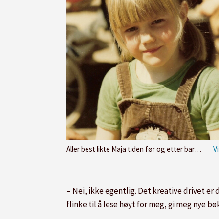
Aller best likte Maja tiden før og etter barneparken. Da var Erna, som også drev barneparken, Majas dagmamma. Maja husker henne som omsorgsfull og trygg.
– Nei, ikke egentlig. Det kreative drivet er
flinke til å lese høyt for meg, gi meg nye b