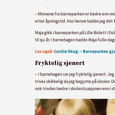
– Minnene fra barneparken er bedre enn mi
etter åpningstid. Hos henne hadde jeg det t
Maja gikk i barneparken på Lille Bislett i O
til sju år. I barnehagen hadde Maja fulle da
Les også:
Cecilie Skog: – Barneparken g
Fryktelig sjenert
– I barnehagen var jeg fryktelig sjenert. Je
trives skikkelig da jeg begynte på skolen. D
nok trivdes bedre i skolesituasjonen enn i 