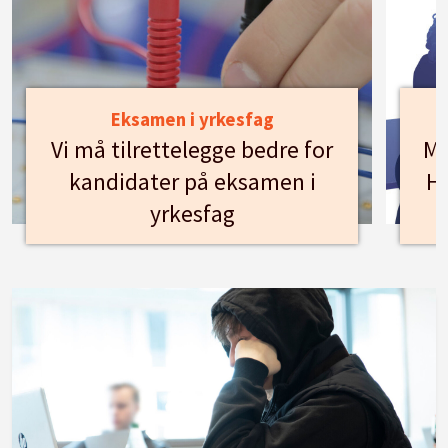
Eksamen i yrkesfag
Vi må tilrettelegge bedre for
Mø
kandidater på eksamen i
Hu
yrkesfag