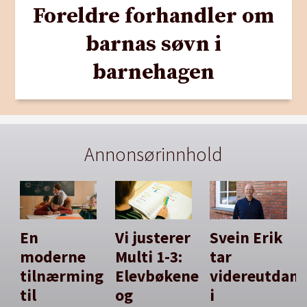
Foreldre forhandler om
barnas søvn i
barnehagen
Annonsørinnhold
En
Vi justerer
Svein Erik
moderne
Multi 1-3:
tar
tilnærming
Elevbøkene
videreutdan
til
og
i