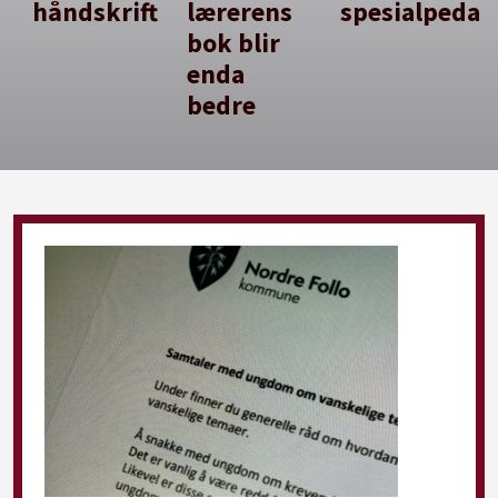
håndskrift
lærerens
spesialpedag
bok blir
enda
bedre