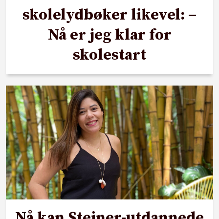
skolelydbøker likevel: –
Nå er jeg klar for
skolestart
Nå kan Steiner-utdannede