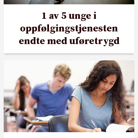
1 av 5 unge i
oppfølgingstjenesten
endte med uføretrygd