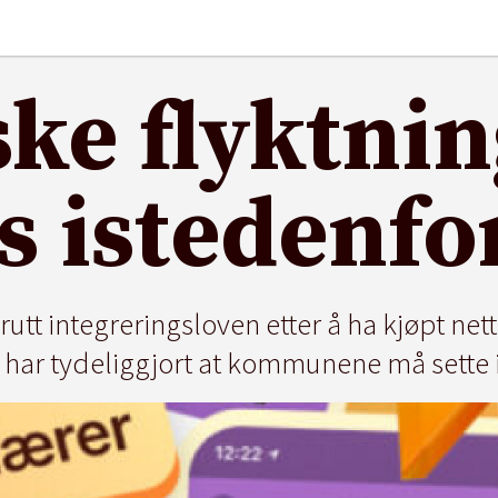
ke flyktnin
s istedenfo
tt integreringsloven etter å ha kjøpt net
ir har tydeliggjort at kommunene må sette 