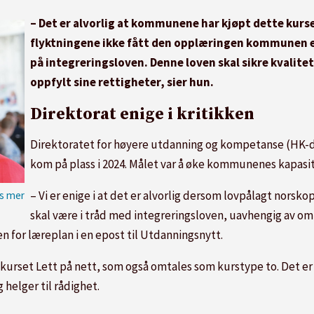
– Det er alvorlig at kommunene har kjøpt dette kurset
flyktningene ikke fått den opplæringen kommunen er f
på integreringsloven. Denne loven skal sikre kvalitet
oppfylt sine rettigheter, sier hun.
Direktorat enige i kritikken
Direktoratet for høyere utdanning og kompetanse (HK-di
kom på plass i 2024. Målet var å øke kommunenes kapasite
– Vi er enige i at det er alvorlig dersom lovpålagt norsk
skal være i tråd med integreringsloven, uavhengig av om d
en for læreplan i en epost til Utdanningsnytt.
kurset Lett på nett, som også omtales som kurstype to. Det e
 helger til rådighet.