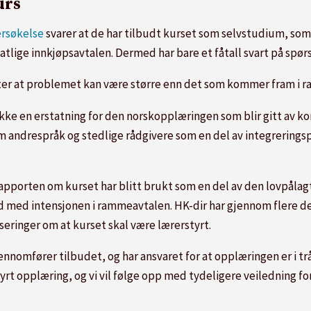
urs
rsøkelse
svarer at de har tilbudt kurset som selvstudium, som 
lige innkjøpsavtalen. Dermed har bare et fåtall svart på spø
er at problemet kan være større enn det som kommer fram i r
ke en erstatning for den norskopplæringen som blir gitt av k
andrespråk og stedlige rådgivere som en del av integreringspr
apporten om kurset har blitt brukt som en del av den lovpålag
åd med intensjonen i rammeavtalen. HK-dir har gjennom flere de
iseringer om at kurset skal være lærerstyrt.
nomfører tilbudet, og har ansvaret for at opplæringen er i tr
rt opplæring, og vi vil følge opp med tydeligere veiledning for