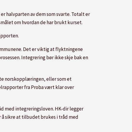
er halvparten av dem som svarte. Totalt er
rsmålet om hvordan de har brukt kurset.
apporten.
ommunene. Det er viktig at flyktningene
osessen. Integrering bør ikke skje bak en
te norskopplæringen, eller som et
lrapporter fra Proba vært klar over
åd med integreringsloven. HK-dir legger
 å sikre at tilbudet brukes i tråd med