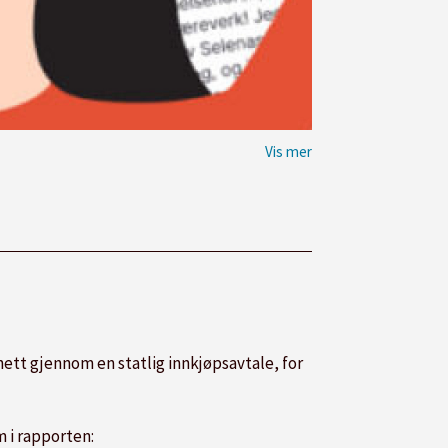
nett gjennom en statlig innkjøpsavtale, for
 i rapporten: