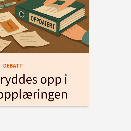
DEBATT
ryddes opp i
opplæringen