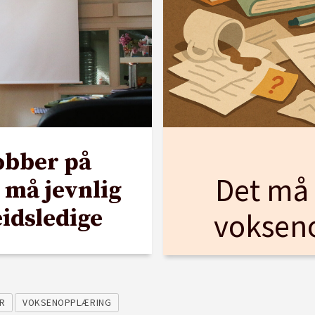
obber på
Det må 
 må jevnlig
idsledige
voksen
ER
VOKSENOPPLÆRING