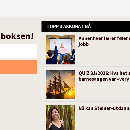
TOPP 3 AKKURAT NÅ
nnboksen!
Annenhver lærer føler 
jobb
QUIZ 31/2026: Hva het s
barnesangen var «very
Nå kan Steiner-utdanne