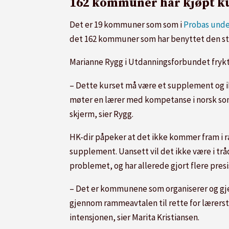
162 kommuner har kjøpt k
Det er 19 kommuner som som i
Probas unde
det 162 kommuner som har benyttet den stat
Marianne Rygg i Utdanningsforbundet frykt
– Dette kurset må være et supplement og ik
møter en lærer med kompetanse i norsk som 
skjerm, sier Rygg.
HK-dir påpeker at det ikke kommer fram i r
supplement. Uansett vil det ikke være i tr
problemet, og har allerede gjort flere pres
– Det er kommunene som organiserer og gjen
gjennom rammeavtalen til rette for lærersty
intensjonen, sier Marita Kristiansen.