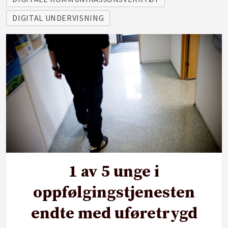
DIGITAL UNDERVISNING
1 av 5 unge i
oppfølgingstjenesten
endte med uføretrygd