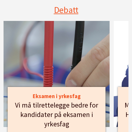
Debatt
Eksamen i yrkesfag
Vi må tilrettelegge bedre for
Mø
kandidater på eksamen i
Hu
yrkesfag