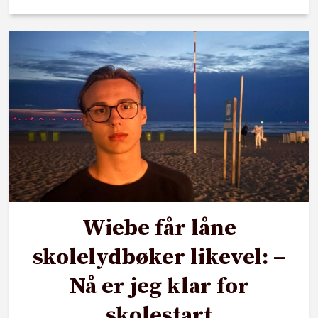
Wiebe får låne
skolelydbøker likevel: –
Nå er jeg klar for
skolestart