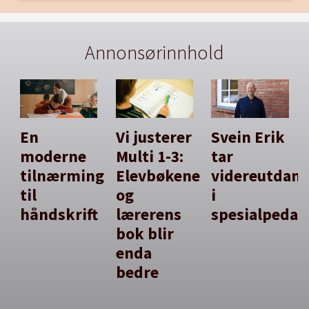
Annonsørinnhold
En
Vi justerer
Svein Erik
moderne
Multi 1-3:
tar
tilnærming
Elevbøkene
videreutdan
til
og
i
håndskrift
lærerens
spesialpedag
bok blir
enda
bedre