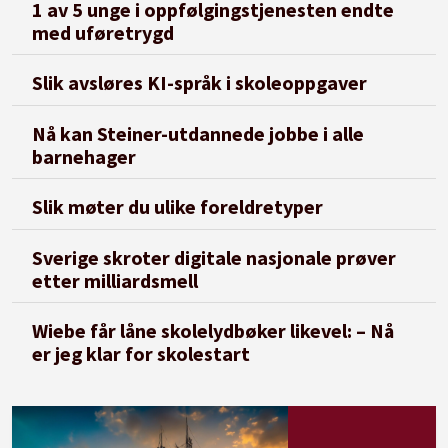
1 av 5 unge i oppfølgingstjenesten endte
med uføretrygd
Slik avsløres KI-språk i skoleoppgaver
Nå kan Steiner-utdannede jobbe i alle
barnehager
Slik møter du ulike foreldretyper
Sverige skroter digitale nasjonale prøver
etter milliardsmell
Wiebe får låne skolelydbøker likevel: – Nå
er jeg klar for skolestart