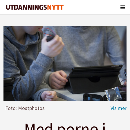
Foto: Mostphotos
Med porno i