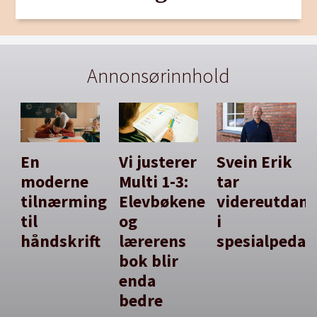
Annonsørinnhold
En
Vi justerer
Svein Erik
moderne
Multi 1-3:
tar
tilnærming
Elevbøkene
videreutdan
til
og
i
håndskrift
lærerens
spesialpedag
bok blir
enda
bedre