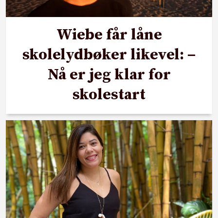
Wiebe får låne
skolelydbøker likevel: –
Nå er jeg klar for
skolestart