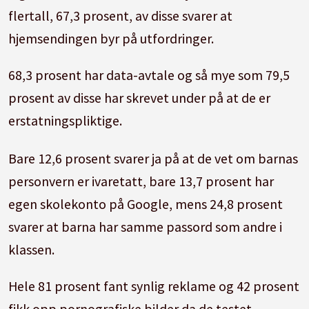
68,3 prosent har data-avtale og så mye som
flertall, 67,3 prosent, av disse svarer at
79,5 prosent av disse har skrevet under på at de
hjemsendingen byr på utfordringer.
er erstatningspliktige.
68,3 prosent har data-avtale og så mye som 79,5
Bare 12,6 prosent svarer ja på at de vet om
prosent av disse har skrevet under på at de er
barnas personvern er ivaretatt, bare 13,7
erstatningspliktige.
prosent har egen skolekonto på Google, mens
24,8 prosent svarer at barna har samme
Bare 12,6 prosent svarer ja på at de vet om barnas
passord som andre i klassen.
personvern er ivaretatt, bare 13,7 prosent har
egen skolekonto på Google, mens 24,8 prosent
Hele 81 prosent fant synlig reklame og 42
svarer at barna har samme passord som andre i
prosent fikk opp pornografiske bilder da de
klassen.
testet enheten.
Hele 81 prosent fant synlig reklame og 42 prosent
Fritekstsvarene viser at mange foreldre er
fikk opp pornografiske bilder da de testet