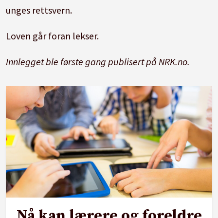
unges rettsvern.
Loven går foran lekser.
Innlegget ble første gang publisert på NRK.no.
Nå kan lærere og foreldre