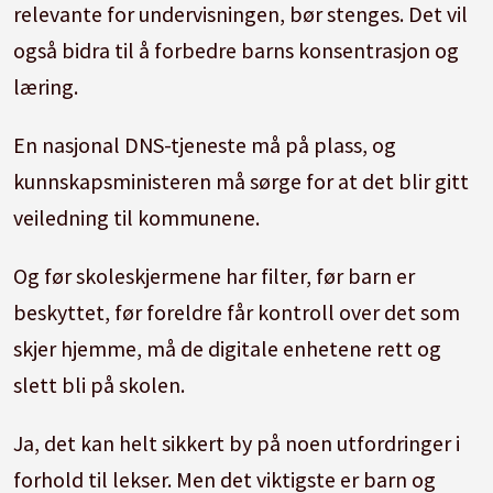
relevante for undervisningen, bør stenges. Det vil
også bidra til å forbedre barns konsentrasjon og
læring.
En nasjonal DNS-tjeneste må på plass, og
kunnskapsministeren må sørge for at det blir gitt
veiledning til kommunene.
Og før skoleskjermene har filter, før barn er
beskyttet, før foreldre får kontroll over det som
skjer hjemme, må de digitale enhetene rett og
slett bli på skolen.
Ja, det kan helt sikkert by på noen utfordringer i
forhold til lekser. Men det viktigste er barn og