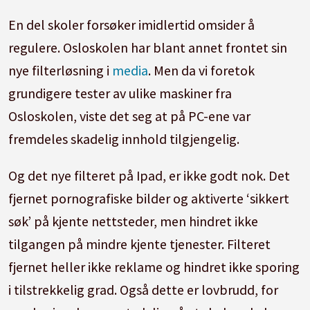
En del skoler forsøker imidlertid omsider å
regulere. Osloskolen har blant annet frontet sin
nye filterløsning i
media
. Men da vi foretok
grundigere tester av ulike maskiner fra
Osloskolen, viste det seg at på PC-ene var
fremdeles skadelig innhold tilgjengelig.
Og det nye filteret på Ipad, er ikke godt nok. Det
fjernet pornografiske bilder og aktiverte ‘sikkert
søk’ på kjente nettsteder, men hindret ikke
tilgangen på mindre kjente tjenester. Filteret
fjernet heller ikke reklame og hindret ikke sporing
i tilstrekkelig grad. Også dette er lovbrudd, for