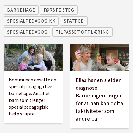
● Ansatte som gir spesialpedagogisk hjelp, skal
BARNEHAGE
FØRSTE STEG
som hovedregel ha formell pedagogisk eller
SPESIALPEDAGOGIKK
STATPED
spesialpedagogisk kompetanse.
SPESIALPEDAGOG
TILPASSET OPPLÆRING
● Det skal utvikles videreutdanningstilbud i
spesialpedagogikk for barnehagelærere.
● Det skal settes i gang varige
kompetansetiltak innen spesialpedagogikk i
Kommunen ansatte en
Elias har en sjelden
samarbeid med KS, for kommuner og
spesialpedagog i hver
diagnose.
fylkeskommuner.
barnehage. Antallet
Barnehagen sørger
barn som trenger
for at han kan delta
spesialpedagogisk
● Statped skal være et landsdekkende tilbud
i aktiviteter som
hjelp stupte
andre barn
og avgrenses til å gjelde særlig spesialiserte
fagområder og svært kompliserte saker.