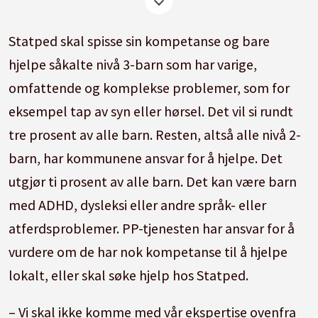
barnehage, barneskole, ungdomsskole,
videregående/voksen, læringsressurser og
Statped skal spisse sin kompetanse og bare
tegnspråk.
hjelpe såkalte nivå 3-barn som har varige,
omfattende og komplekse problemer, som for
Gir hjelp innenfor fagområder som syn, hørsel,
eksempel tap av syn eller hørsel. Det vil si rundt
sammensatte lærevansker, språk og tale,
tre prosent av alle barn. Resten, altså alle nivå 2-
alternativ og supplerende kommunikasjon,
barn, har kommunene ansvar for å hjelpe. Det
ervervet hjerneskade, tegnspråk, døvblindhet
utgjør ti prosent av alle barn. Det kan være barn
og læremidler.
med ADHD, dysleksi eller andre språk- eller
Les mer:
statped.no
atferdsproblemer. PP-tjenesten har ansvar for å
vurdere om de har nok kompetanse til å hjelpe
lokalt, eller skal søke hjelp hos Statped.
– Vi skal ikke komme med vår ekspertise ovenfra