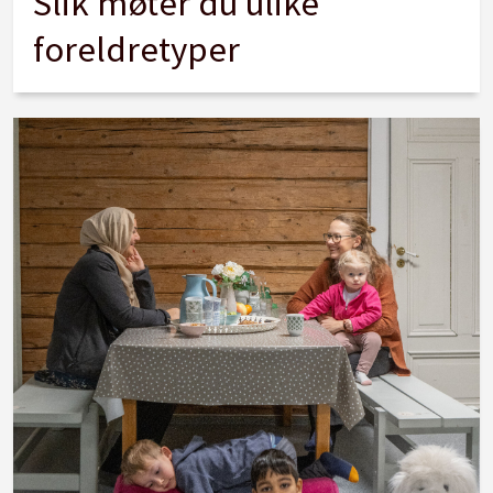
Slik møter du ulike
foreldretyper