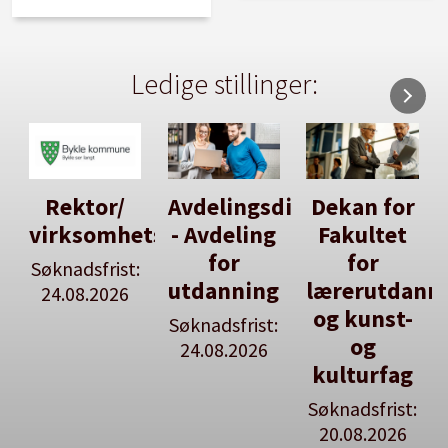
Ledige stillinger:
Avdelingsdirektør
Dekan for
Her kan
tsleiar
- Avdeling
Fakultet
du utlyse
for
for
en ledig
:
utdanning
lærerutdanning
stilling
og kunst-
Søknadsfrist:
Se våre
og
24.08.2026
stillingspakker
kulturfag
Søknadsfrist:
20.08.2026