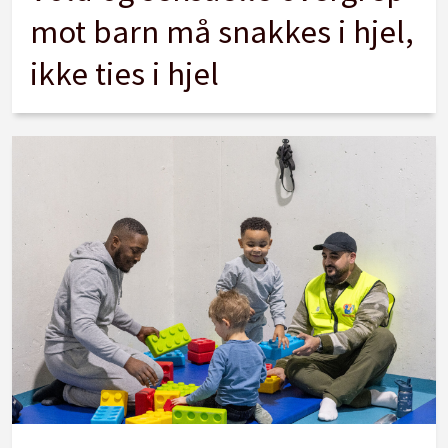
mot barn må snakkes i hjel,
ikke ties i hjel