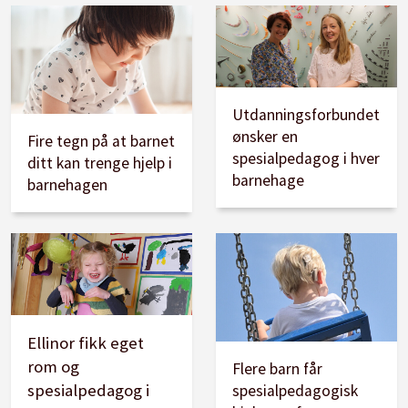
● Det skal overføres ressurser fra Statped til
kompetansetiltak i kommuner og
fylkeskommuner, med vekt på PP-tjenesten.
Utdanningsforbundet
ønsker en
Fire tegn på at barnet
Kilde:
Stortingsmelding 6 Tett på – tidlig innsats
spesialpedagog i hver
ditt kan trenge hjelp i
og inkluderende fellesskap i barnehage, skole
barnehage
barnehagen
og SFO (2019–2020).
Ellinor fikk eget
rom og
Flere barn får
spesialpedagog i
spesialpedagogisk