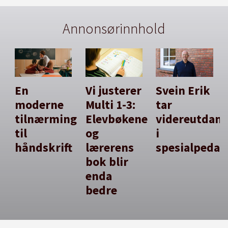
Annonsørinnhold
En
Vi justerer
Svein Erik
moderne
Multi 1-3:
tar
tilnærming
Elevbøkene
videreutdan
til
og
i
håndskrift
lærerens
spesialpedag
bok blir
enda
bedre