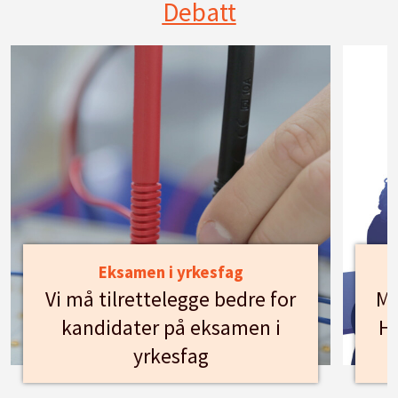
Debatt
Eksamen i yrkesfag
Vi må tilrettelegge bedre for
Mø
kandidater på eksamen i
Hu
yrkesfag