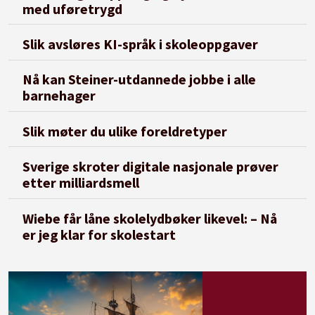
med uføretrygd
Slik avsløres KI-språk i skoleoppgaver
Nå kan Steiner-utdannede jobbe i alle
barnehager
Slik møter du ulike foreldretyper
Sverige skroter digitale nasjonale prøver
etter milliardsmell
Wiebe får låne skolelydbøker likevel: – Nå
er jeg klar for skolestart