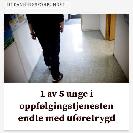
UTDANNINGSFORBUNDET
1 av 5 unge i
oppfølgingstjenesten
endte med uføretrygd