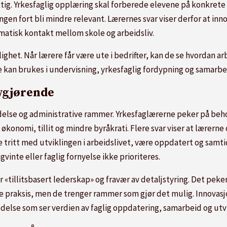
tig. Yrkesfaglig opplæring skal forberede elevene på konkrete y
ngen fort bli mindre relevant. Lærernes svar viser derfor at inno
matisk kontakt mellom skole og arbeidsliv.
ghet. Når lærere får være ute i bedrifter, kan de se hvordan a
 kan brukes i undervisning, yrkesfaglig fordypning og samarb
avgjørende
else og administrative rammer. Yrkesfaglærerne peker på behove
økonomi, tillit og mindre byråkrati. Flere svar viser at lærerne
 tritt med utviklingen i arbeidslivet, være oppdatert og samt
vinte eller faglig fornyelse ikke prioriteres.
 «tillitsbasert lederskap» og fravær av detaljstyring. Det peke
le praksis, men de trenger rammer som gjør det mulig. Innovasjon
edelse som ser verdien av faglig oppdatering, samarbeid og utv