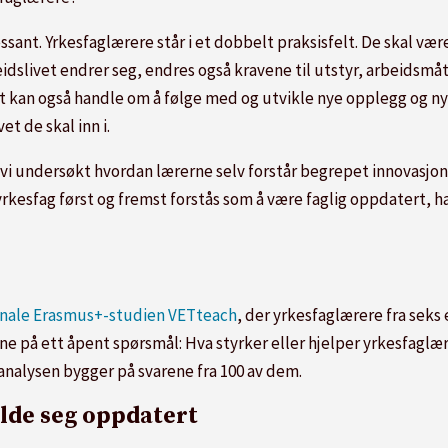
ssant. Yrkesfaglærere står i et dobbelt praksisfelt. De skal væ
idslivet endrer seg, endres også kravene til utstyr, arbeidsmå
et kan også handle om å følge med og utvikle nye opplegg og n
t de skal inn i.
 vi undersøkt hvordan lærerne selv forstår begrepet innovasjon 
 yrkesfag først og fremst forstås som å være faglig oppdatert, h
onale Erasmus+-studien VETteach
, der yrkesfaglærere fra seks 
e på ett åpent spørsmål: Hva styrker eller hjelper yrkesfaglære
analysen bygger på svarene fra 100 av dem.
olde seg oppdatert