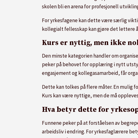
skolen bli en arena for profesjonell utviklin
For yrkesfagene kan dette være særlig vikti
kollegialt fellesskap kan gjøre det lettere å
Kurs er nyttig, men ikke n
Den minste kategorien handler om organiser
peker på behovet for opplæring i nytt uts
engasjement og kollegasamarbeid, får organ
Dette kan tolkes på flere måter. En mulig fo
Kurs kan være nyttige, men de må oppleves r
Hva betyr dette for yrkes
Funnene peker på at forståelsen av begrepe
arbeidsliv i endring. For yrkesfaglærere be