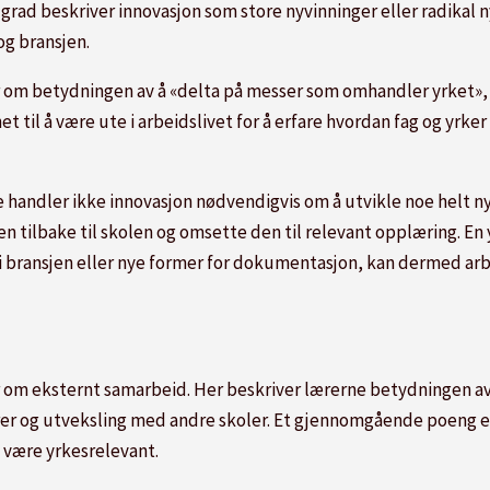
n grad beskriver innovasjon som store nyvinninger eller radikal 
og bransjen.
r om betydningen av å «delta på messer som omhandler yrket»,
et til å være ute i arbeidslivet for å erfare hvordan fag og yrke
e handler ikke innovasjon nødvendigvis om å utvikle noe helt 
en tilbake til skolen og omsette den til relevant opplæring. E
i bransjen eller nye former for dokumentasjon, kan dermed arb
r om eksternt samarbeid. Her beskriver lærerne betydningen av
r og utveksling med andre skoler. Et gjennomgående poeng er 
 være yrkesrelevant.