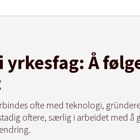
i yrkesfag: Å føl
t
rbindes ofte med teknologi, gründer
stadig oftere, særlig i arbeidet med å
 endring.