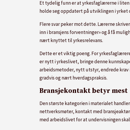
Et tydelig funn er at yrkesfaglærerne i lite
holde seg oppdatert på utviklingen i yrket 
Flere svar peker mot dette. Lærerne skrive
inn i bransjens forventninger» og å få muligh
nært knyttet til yrkesrelevans.
Dette er et viktig poeng. For yrkesfaglærer
er nytt i yrkeslivet, bringe denne kunnskap
arbeidsmetoder, nytt utstyr, endrede krav 
gradvis og nært hverdagspraksis.
Bransjekontakt betyr mest
Den største kategorien i materialet handle
nettverksmøter, kontakt med bransjeaktøre
med arbeidslivet for at undervisningen skal