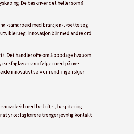
nyskaping. De beskriver det heller som å
 ha «samarbeid med bransjen», «sette seg
r utvikler seg. Innovasjon blir med andre ord
nytt. Det handler ofte om å oppdage hva som
n yrkesfaglærer som følger med på nye
eide innovativt selv om endringen skjer
 samarbeid med bedrifter, hospitering,
at yrkesfaglærere trenger jevnlig kontakt