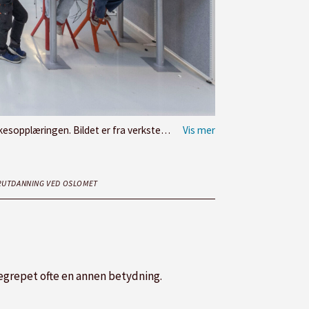
 fra verkstedhallen ved Hamar katedralskole.
RUTDANNING VED OSLOMET
egrepet ofte en annen betydning.