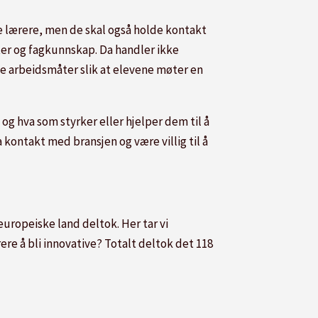
re lærere, men de skal også holde kontakt
ter og fagkunnskap. Da handler ikke
ye arbeidsmåter slik at elevene møter en
og hva som styrker eller hjelper dem til å
a kontakt med bransjen og være villig til å
europeiske land deltok. Her tar vi
re å bli innovative? Totalt deltok det 118