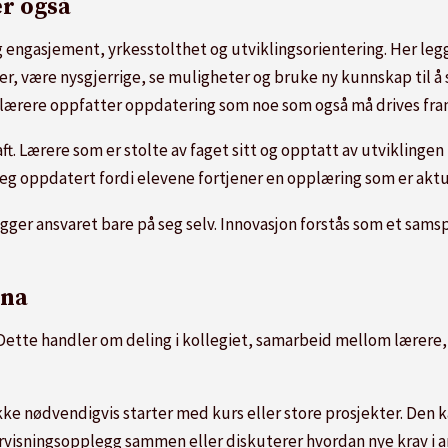
er også
engasjement, yrkesstolthet og utviklingsorientering. Her legg
r, være nysgjerrige, se muligheter og bruke ny kunnskap til å 
glærere oppfatter oppdatering som noe som også må drives fra
t. Lærere som er stolte av faget sitt og opptatt av utviklingen i
 seg oppdatert fordi elevene fortjener en opplæring som er aktu
egger ansvaret bare på seg selv. Innovasjon forstås som et sam
ena
 Dette handler om deling i kollegiet, samarbeid mellom lærere,
ke nødvendigvis starter med kurs eller store prosjekter. Den k
rvisningsopplegg sammen eller diskuterer hvordan nye krav i ar