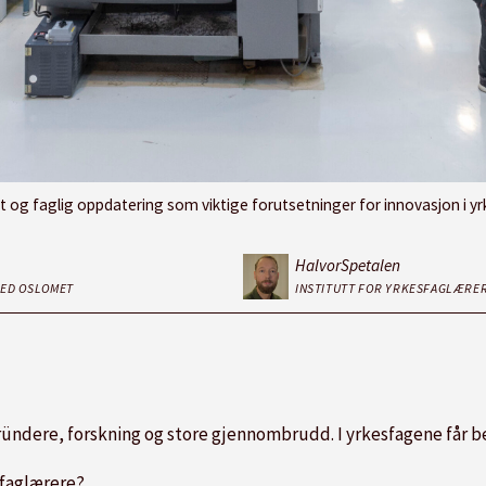
 oppdatering som viktige forutsetninger for innovasjon i yrkesopplæringen. Bildet er
Halvor
Spetalen
VED OSLOMET
INSTITUTT FOR YRKESFAGLÆRE
ründere, forskning og store gjennombrudd. I yrkesfagene får b
sfaglærere?