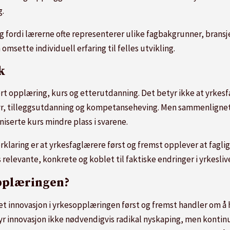
g.
g fordi lærerne ofte representerer ulike fagbakgrunner, bransje
 omsette individuell erfaring til felles utvikling.
ok
t opplæring, kurs og etterutdanning. Det betyr ikke at yrkesf
tyr, tilleggsutdanning og kompetanseheving. Men sammenlignet
iserte kurs mindre plass i svarene.
rklaring er at yrkesfaglærere først og fremst opplever at fagli
elevante, konkrete og koblet til faktiske endringer i yrkesliv
opplæringen?
t innovasjon i yrkesopplæringen først og fremst handler om å 
tyr innovasjon ikke nødvendigvis radikal nyskaping, men kontin