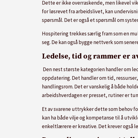
Dette er ikke overraskende, men likevel vik
for løsrevet fra arbeidslivet, kan undervisni
spørsmål. Det er også et spørsmål om syste
Hospitering trekkes særlig fram som en muli
seg. De kan også bygge nettverk som senere
Ledelse, tid og rammer er 
Den nest største kategorien handler om led
oppdatering. Det handler om tid, ressurser, 
handlingsrom. Det er vanskelig å både holde
arbeidshverdagen er presset, rutiner er tung
Et av svarene uttrykker dette som behov for
kan ha både vilje og kompetanse til å utvik
enkeltlærere er kreative. Det krever også l