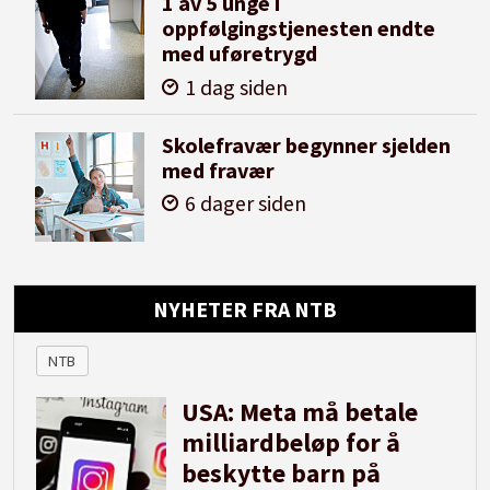
1 av 5 unge i
oppfølgingstjenesten endte
med uføretrygd
1 dag siden
Skolefravær begynner sjelden
med fravær
6 dager siden
NYHETER FRA NTB
NTB
USA: Meta må betale
milliardbeløp for å
beskytte barn på