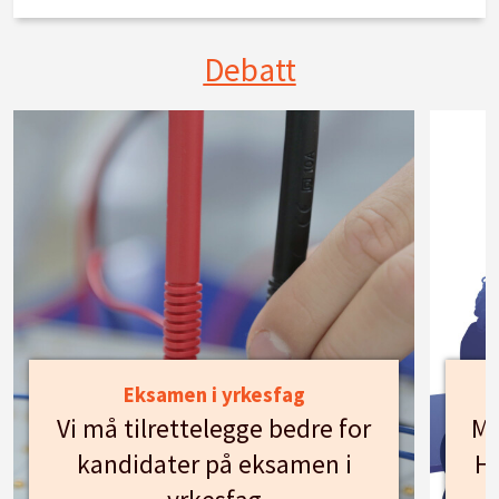
Debatt
Eksamen i yrkesfag
Vi må tilrettelegge bedre for
Mø
kandidater på eksamen i
Hu