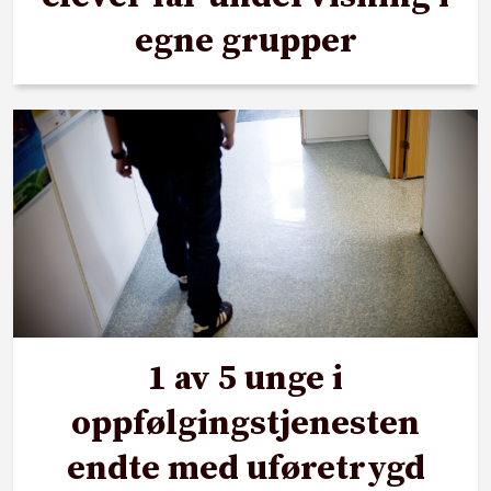
egne grupper
1 av 5 unge i
oppfølgingstjenesten
endte med uføretrygd