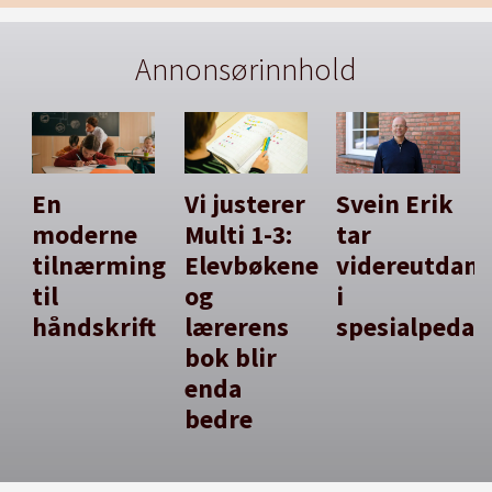
Annonsørinnhold
En
Vi justerer
Svein Erik
moderne
Multi 1-3:
tar
tilnærming
Elevbøkene
videreutdan
til
og
i
håndskrift
lærerens
spesialpedag
bok blir
enda
bedre