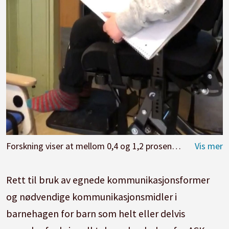
Forskning viser at mellom 0,4 og 1,2 prosent av befolkningen har behov for alternativ og supplerende kommunikasjon (ASK). Her har de musikksamling
Rett til bruk av egnede kommunikasjonsformer
og nødvendige kommunikasjonsmidler i
barnehagen for barn som helt eller delvis