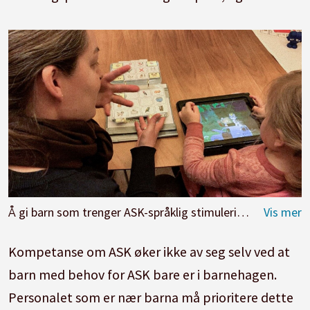
Å gi barn som trenger ASK-språklig stimulering må være en del av barnehagens grunnkunnskap, mener spesialpedagog Line Arnestad Slotnes. Her synger de lille kattepus med bilder og tegn, mens de bruke en app med barnesanger.
Kompetanse om ASK øker ikke av seg selv ved at
barn med behov for ASK bare er i barnehagen.
Personalet som er nær barna må prioritere dette