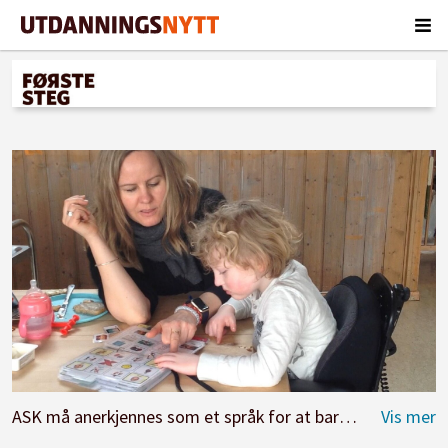
ASK må anerkjennes som et språk for at barn som ikke har talespråk skal få mulighet til å være med å leken, medvirke og få en bedre livskvalitet i barnehagen, mener spesialpedagog Line Arnestad Slotnes, som her pekeprater med et barn under lunsjen.