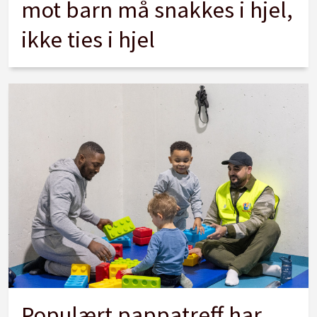
mot barn må snakkes i hjel,
ikke ties i hjel
Populært pappatreff har