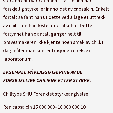
sterk en chili var. Grunnen til at chilien har
forskjellig styrke, er innholdet av capsaicin. Enkelt
fortalt så fant han ut dette ved å lage et uttrekk
av chili som han løste opp i alkohol. Dette
fortynnet han x antall ganger helt til
prøvesmakeren ikke kjente noen smak av chili. I
dag måler man konsentrasjonen direkte i
laboratorium.
EKSEMPEL PÅ KLASSIFISERING AV DE
FORSKJELLIGE CHILIENE ETTER STYRKE:
Chilitype SHU Forenklet styrke­angivelse
Ren capsaicin 15 000 000–16 000 000 10+