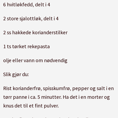
6 hvitløkfedd, delt i 4
2 store sjalottløk, delt i 4
2 ss hakkede korianderstilker
1 ts tørket rekepasta
olje eller vann om nødvendig
Slik gjør du:
Rist korianderfrø, spisskumfrø, pepper og salt i en
tørr panne i ca. 5 minutter. Ha det i en morter og
knus det til et fint pulver.