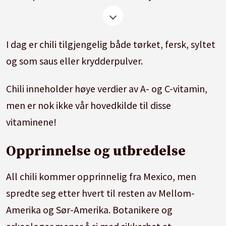
Torgeir Øverland. Han har:
* Kokkefagbrev i institusjonskokkefaget.
I dag er chili tilgjengelig både tørket, fersk, syltet
og som saus eller krydderpulver.
* Treårig lærerskole og er faglærer på
Sandefjord videregående skole i kokkefaget.
Chili inneholder høye verdier av A- og C-vitamin,
men er nok ikke vår hovedkilde til disse
* Sommelier-utdanning på Gastronomisk
vitaminene!
Institutt.
Opprinnelse og utbredelse
* Holdt seg oppdatert i faget blant annet
gjennom å ta undervisningspauser og ledet
All chili kommer opprinnelig fra Mexico, men
kontrakter for Eurest.
spredte seg etter hvert til resten av Mellom-
Amerika og Sør-Amerika. Botanikere og
* Samler på kokebøker.