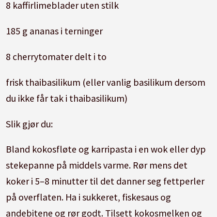
8 kaffirlimeblader uten stilk
185 g ananas i terninger
8 cherrytomater delt i to
frisk thaibasilikum (eller vanlig basilikum dersom
du ikke får tak i thaibasilikum)
Slik gjør du:
Bland kokosfløte og karripasta i en wok eller dyp
stekepanne på middels varme. Rør mens det
koker i 5–8 minutter til det danner seg fettperler
på overflaten. Ha i sukkeret, fiskesaus og
andebitene og rør godt. Tilsett kokosmelken og