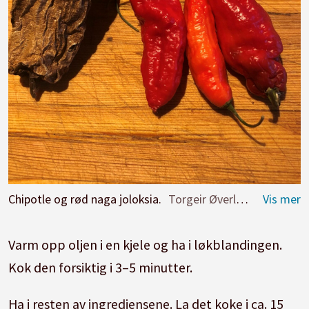
Chipotle og rød naga joloksia.
Torgeir Øverland
Varm opp oljen i en kjele og ha i løkblandingen.
Kok den forsiktig i 3–5 minutter.
Ha i resten av ingrediensene. La det koke i ca. 15