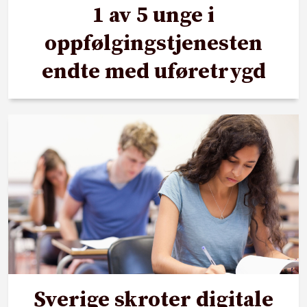
1 av 5 unge i
oppfølgingstjenesten
endte med uføretrygd
Sverige skroter digitale