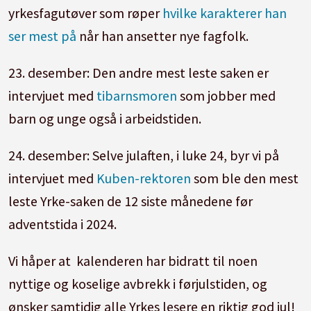
yrkesfagutøver som røper
hvilke karakterer han
ser mest på
når han ansetter nye fagfolk.
23. desember: Den andre mest leste saken er
intervjuet med
tibarnsmoren
som jobber med
barn og unge også i arbeidstiden.
24. desember: Selve julaften, i luke 24, byr vi på
intervjuet med
Kuben-rektoren
som ble den mest
leste Yrke-saken de 12 siste månedene før
adventstida i 2024.
Vi håper at kalenderen har bidratt til noen
nyttige og koselige avbrekk i førjulstiden, og
ønsker samtidig alle Yrkes lesere en riktig god jul!