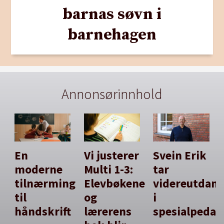
barnas søvn i
barnehagen
Annonsørinnhold
En
Vi justerer
Svein Erik
moderne
Multi 1-3:
tar
tilnærming
Elevbøkene
videreutdan
til
og
i
håndskrift
lærerens
spesialpedag