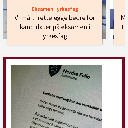
Eksamen i yrkesfag
Vi må tilrettelegge bedre for
Mø
kandidater på eksamen i
Hu
yrkesfag