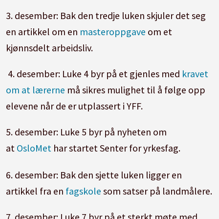
3. desember: Bak den tredje luken skjuler det seg
en artikkel om en
masteroppgave
om et
kjønnsdelt arbeidsliv.
4. desember: Luke 4 byr på et gjenles med
kravet
om at lærerne
må sikres mulighet til å følge opp
elevene når de er utplassert i YFF.
5. desember: Luke 5 byr på nyheten om
at
OsloMet
har startet Senter for yrkesfag.
6. desember: Bak den sjette luken ligger en
artikkel fra en
fagskole
som satser på landmålere.
7. desember: Luke 7 byr på et sterkt møte med