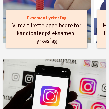
Eksamen i yrkesfag
Vi må tilrettelegge bedre for
Mø
kandidater på eksamen i
Hu
yrkesfag