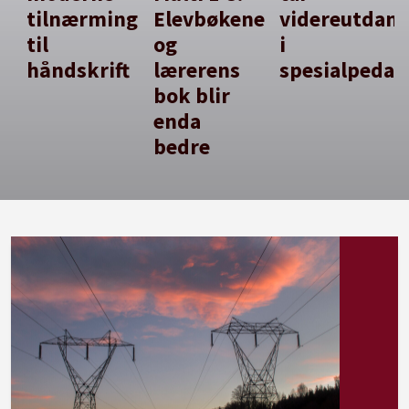
tilnærming
Elevbøkene
videreutdan
til
og
i
håndskrift
lærerens
spesialpedag
bok blir
enda
bedre