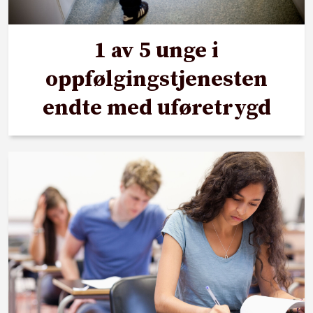
1 av 5 unge i
oppfølgingstjenesten
endte med uføretrygd