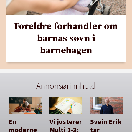
Foreldre forhandler om
barnas søvn i
barnehagen
Annonsørinnhold
En
Vi justerer
Svein Erik
moderne
Multi 1-3:
tar