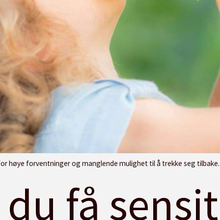
ighet til å trekke seg tilbake. Klarer vi i barnehagen å senke tempoet, ha flere pauser og rolige stunder er det ikke bare en
 du få sensi