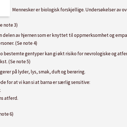
Mennesker er biologisk forskjellige. Undersøkelser av ove
e note 3)
en delen av hjernen som er knyttet til oppmerksomhet og empati 
rsoner. (Se note 4)
 to bestemte gentyper kan gi økt risiko for nevrologiske og atfe
kst. (Se note 5)
erer på lyder, lys, smak, duft og berøring.
e for at vi kan si at barna er særlig sensitive:
.
s atferd.
note 6)