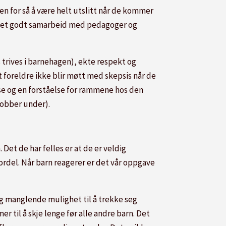
n for så å være helt utslitt når de kommer
å ha et godt samarbeid med pedagoger og
 trives i barnehagen), ekte respekt og
 foreldre ikke blir møtt med skepsis når de
se og en forståelse for rammene hos den
jobber under).
 Det de har felles er at de er veldig
rdel. Når barn reagerer er det vår oppgave
og manglende mulighet til å trekke seg
 til å skje lenge før alle andre barn. Det