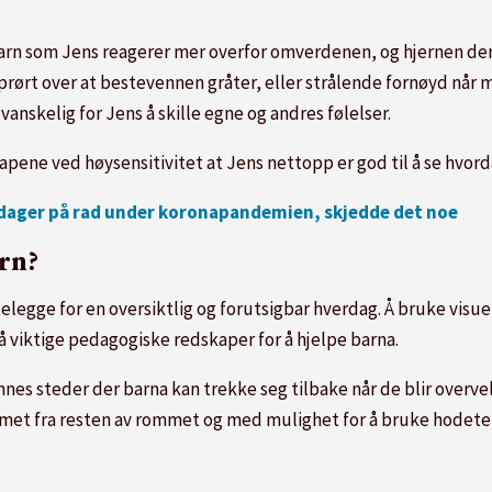
ve barn som Jens reagerer mer overfor omverdenen, og hjernen 
pprørt over at bestevennen gråter, eller strålende fornøyd når 
vanskelig for Jens å skille egne og andres følelser.
apene ved høysensitivitet at Jens nettopp er god til å se hvor
8 dager på rad under koronapandemien, skjedde det noe
arn?
ttelegge for en oversiktlig og forutsigbar hverdag. Å bruke visu
så viktige pedagogiske redskaper for å hjelpe barna.
innes steder der barna kan trekke seg tilbake når de blir overv
rmet fra resten av rommet og med mulighet for å bruke hodet