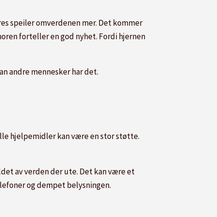
deres speiler omverdenen mer. Det kommer
moren forteller en god nyhet. Fordi hjernen
dan andre mennesker har det.
elle hjelpemidler kan være en stor støtte.
eldet av verden der ute. Det kan være et
elefoner og dempet belysningen.