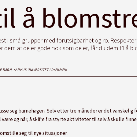
til å blomstr
best i små grupper med forutsigbarhet og ro. Respekter
ler dem at de er gode nok som de er, får du dem til å bl
 BARN, AARHUS UNIVERSITET I DANMARK
passe seg barnehagen. Selv etter tre måneder er det vanskelig fo
ære og når, å skifte fra styrte aktiviteter til selv å skulle finn
mstille seg til nye situasjoner.