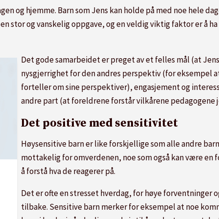
ehagen og hjemme. Barn som Jens kan holde på med noe hele dage
er en stor og vanskelig oppgave, og en veldig viktig faktor er 
Det gode samarbeidet er preget av et felles mål (at Jens
nysgjerrighet for den andres perspektiv (for eksempel at
forteller om sine perspektiver), engasjement og interes
andre part (at foreldrene forstår vilkårene pedagogene 
Det positive med sensitivitet
Høysensitive barn er like forskjellige som alle andre barn.
mottakelig for omverdenen, noe som også kan være en fo
å forstå hva de reagerer på.
Det er ofte en stresset hverdag, for høye forventninger 
tilbake. Sensitive barn merker for eksempel at noe kommer