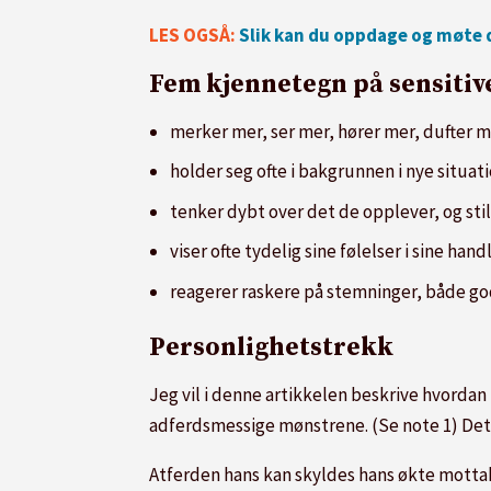
LES OGSÅ:
Slik kan du oppdage og møte d
Fem kjennetegn på sensitiv
merker mer, ser mer, hører mer, dufter m
holder seg ofte i bakgrunnen i nye situati
tenker dybt over det de opplever, og sti
viser ofte tydelig sine følelser i sine hand
reagerer raskere på stemninger, både go
Personlighetstrekk
Jeg vil i denne artikkelen beskrive hvordan
adferdsmessige mønstrene. (Se note 1) Det er
Atferden hans kan skyldes hans økte mottake