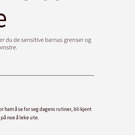
e
er du de sensitive barnas grenser og
omstre.
r ham å se for seg dagens rutiner, bli kjent
e på noe å leke ute.