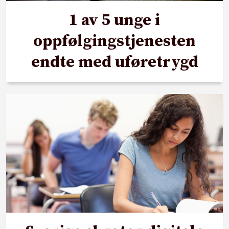
1 av 5 unge i
oppfølgingstjenesten
endte med uføretrygd