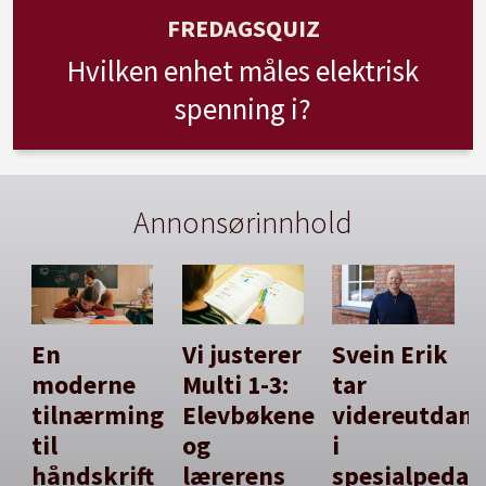
FREDAGSQUIZ
Hvilken enhet måles elektrisk
spenning i?
Annonsørinnhold
En
Vi justerer
Svein Erik
moderne
Multi 1-3:
tar
tilnærming
Elevbøkene
videreutdan
til
og
i
håndskrift
lærerens
spesialpedag