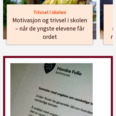
Trivsel i skolen
Motivasjon og trivsel i skolen
– når de yngste elevene får
n
ordet
m