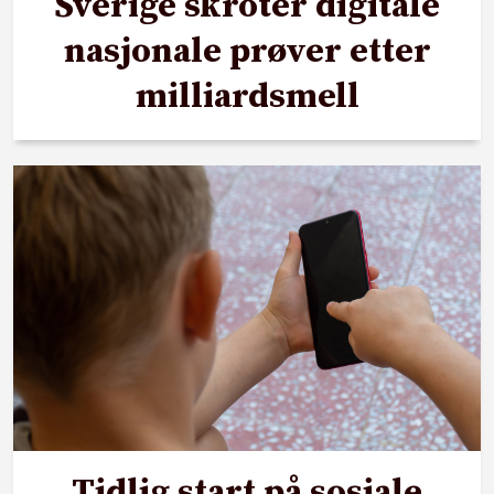
Sverige skroter digitale
nasjonale prøver etter
milliardsmell
Tidlig start på sosiale