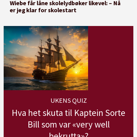
Wiebe får låne skolelydbøker likevel: – Nå
er jeg klar for skolestart
UKENS QUIZ
Hva het skuta til Kaptein Sorte
Bill som var «very well
bekrutta»?