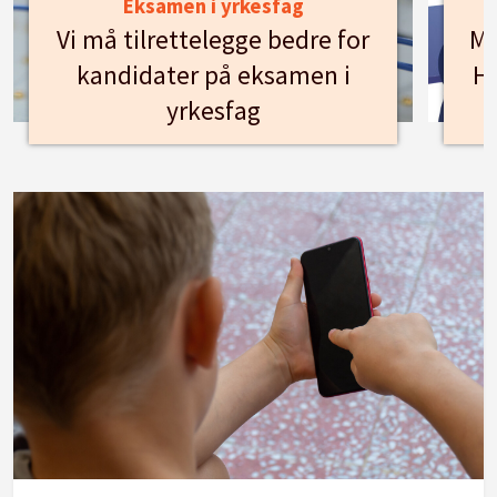
Eksamen i yrkesfag
Vi må tilrettelegge bedre for
Mø
kandidater på eksamen i
Hu
yrkesfag