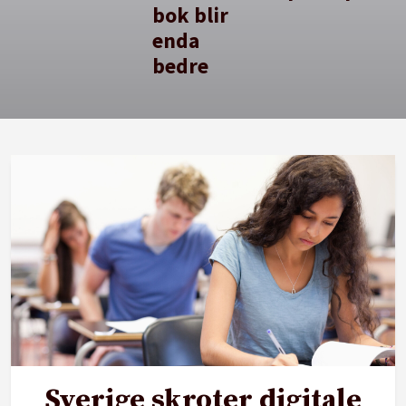
bok blir
enda
bedre
Sverige skroter digitale