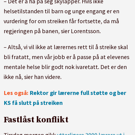
– Det er å ha på seg skylapper. Hvis ikke
helsetilstanden til barn og unge engang er en
vurdering for om streiken får fortsette, da må
regjeringen på banen, sier Lorentsson.
– Altså, vi vil ikke at lærernes rett til å streike skal
bli fratatt, men vår jobb er å passe på at elevenes
mentale helse blir godt nok ivaretatt. Det er den
ikke nå, sier han videre.
Les også:
Rektor gir lærerne full støtte og ber
KS få slutt på streiken
Fastlåst konflikt
Tirsdag morgen gikk
ytterligere 3000 lærere ut i