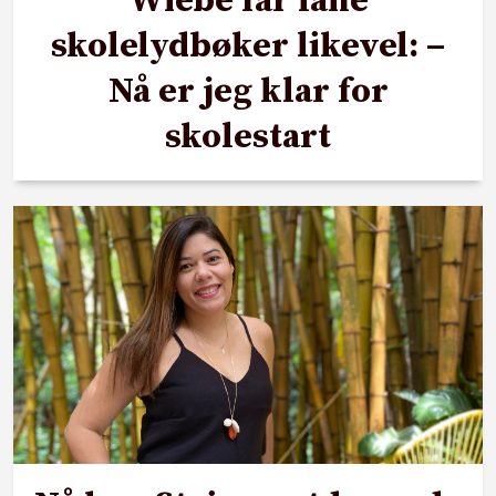
Wiebe får låne
skolelydbøker likevel: –
Nå er jeg klar for
skolestart