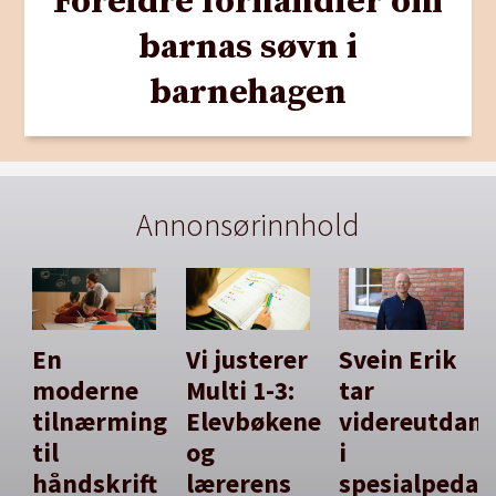
Foreldre forhandler om
barnas søvn i
barnehagen
Annonsørinnhold
En
Vi justerer
Svein Erik
moderne
Multi 1-3:
tar
tilnærming
Elevbøkene
videreutdan
til
og
i
håndskrift
lærerens
spesialpedag