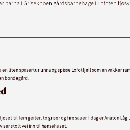
ar barna i Griseknoen gårdsbarnehage i Lofoten fjøsvak
 en liten spasertur unna og spisse Lofotfjell som en vakker ram
 en bondegård.
ed
jøset til fem geiter, to griser og fire sauer. I dag er Anaton L
er stolt vei inn til hønsehuset.