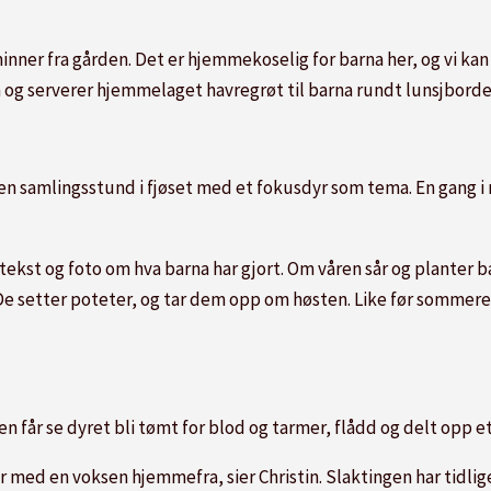
ner fra gården. Det er hjemmekoselig for barna her, og vi kan st
an og serverer hjemmelaget havregrøt til barna rundt lunsjborde
en samlingsstund i fjøset med et fokusdyr som tema. En gang i
kst og foto om hva barna har gjort. Om våren sår og planter ba
 De setter poteter, og tar dem opp om høsten. Like før sommeren
n får se dyret bli tømt for blod og tarmer, flådd og delt opp e
r med en voksen hjemmefra, sier Christin. Slaktingen har tidli