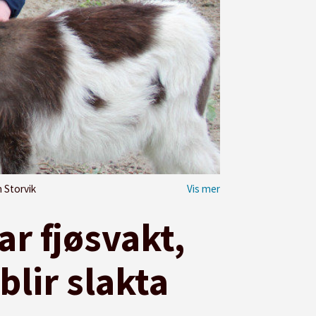
 Storvik
r fjøsvakt,
blir slakta