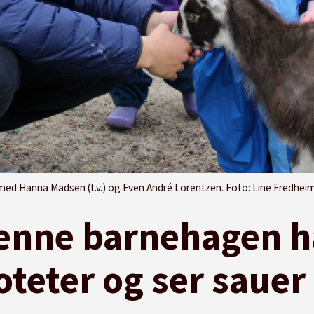
med Hanna Madsen (t.v.) og Even André Lorentzen. Foto: Line Fredheim
enne barnehagen ha
teter og ser sauer 