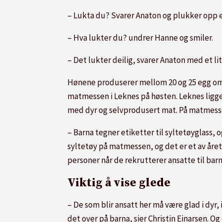
– Lukta du? Svarer Anaton og plukker opp e
– Hva lukter du? undrer Hanne og smiler.
– Det lukter deilig, svarer Anaton med et li
Hønene produserer mellom 20 og 25 egg om d
matmessen i Leknes på høsten. Leknes ligge
med dyr og selvprodusert mat. På matmessen
– Barna tegner etiketter til syltetøyglass, o
syltetøy på matmessen, og det er et av året
personer når de rekrutterer ansatte til bar
Viktig å vise glede
– De som blir ansatt her må være glad i dyr,
det over på barna, sier Christin Einarsen. O