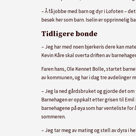
– Å få jobbe med barn og dyr i Lofoten – det
besøk her som barn. Iselin er opprinnelig
Tidligere bonde
– Jeg har med noen bjørkeris dere kan mate
Kevin Kåre skal overta driften av barnehag
Faren hans, Ole Kennet Bolle, startet barne
av kommunen, og har i dag tre avdelinger m
– Jeg la ned gårdsbruket og gjorde det om t
Barnehagen er oppkalt etter grisen til Emi
barnehagene på øya som har venteliste for
sommeren.
– Jeg tar meg av mating og stell av dyra i h