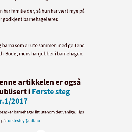
un har familie der, så hun har vært mye på
er godkjent barnehagelærer.
 og barna som er ute sammen med geitene.
d i Bodø, mens han jobber i barnehagen.
enne artikkelen er også
ublisert i
Første steg
r.1/2017
besøker barnehager litt utenom det vanlige. Tips
s på
forstesteg@udf.no