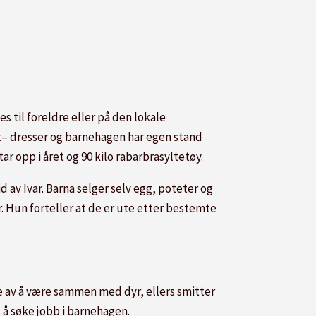
 til foreldre eller på den lokale
et– dresser og barnehagen har egen stand
 opp i året og 90 kilo rabarbrasyltetøy.
id av Ivar. Barna selger selv egg, poteter og
r. Hun forteller at de er ute etter bestemte
ede av å være sammen med dyr, ellers smitter
l å søke jobb i barnehagen.