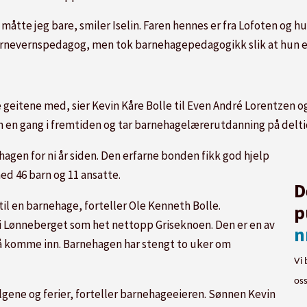
 måtte jeg bare, smiler Iselin. Faren hennes er fra Lofoten og h
 barnevernspedagog, men tok barnehagepedagogikk slik at hun 
 geitene med, sier Kevin Kåre Bolle til Even André Lorentzen
en en gang i fremtiden og tar barnehagelærerutdanning på delti
hagen for ni år siden. Den erfarne bonden fikk god hjelp
ed 46 barn og 11 ansatte.
D
il en barnehage, forteller Ole Kenneth Bolle.
p
l i Lønneberget som het nettopp Griseknoen. Den er en av
n
 å komme inn. Barnehagen har stengt to uker om
Vi 
os
elgene og ferier, forteller barnehageeieren. Sønnen Kevin