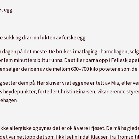
t egg.
te sukk og drar inn lukten av ferske egg.
agen på det meste. De brukes i matlaging i barnehagen, selges
r fem minutters biltur unna. Da stiller barna opp i Felleskjøp
 selger de noen av de mellom 600–700 kilo potetene som de tar
g setter dem på. Her skriver vi at eggene er telt av Mia, eller ve
s høydepunkter, forteller Christin Einarsen, vikarierende styre
nehagen.
 ikke allergiske og synes det er ok å være i fjøset. De må ha gl
g det var nettopp det som fikk Iselin Indal Klausen fra Tromsø ti