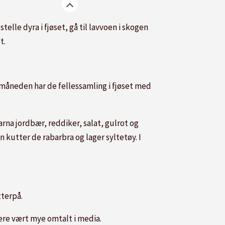
elle dyra i fjøset, gå til lavvoen i skogen
t.
 måneden har de fellessamling i fjøset med
rna jordbær, reddiker, salat, gulrot og
 kutter de rabarbra og lager syltetøy. I
tterpå.
gere vært mye omtalt i media.