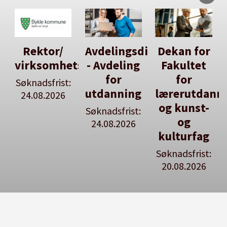
Avdelingsdirektør
Dekan for
Her kan
tsleiar
- Avdeling
Fakultet
du utlyse
for
for
en ledig
:
utdanning
lærerutdanning
stilling
og kunst-
Søknadsfrist:
Se våre
og
24.08.2026
stillingspakker
kulturfag
Søknadsfrist:
20.08.2026