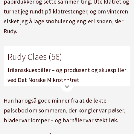
papirdukker og sette sammen ting. Ute klatret og
turnet jeg rundt på klatrestenger, og om vinteren
elsket jeg å lage snøhuler og engler i snøen, sier
Rudy.
Rudy Claes (56)
frilansskuespiller – og produsent og skuespiller
ved Det Norske Mikroteatret
Fra:
Oslo
Hun har også gode minner fra at de lekte
pølsebod om sommeren, der kongler var pølser,
Bor i
: Oslo
blader var lomper – og barnåler var stekt løk.
Familie:
mamma til Aurora (26)