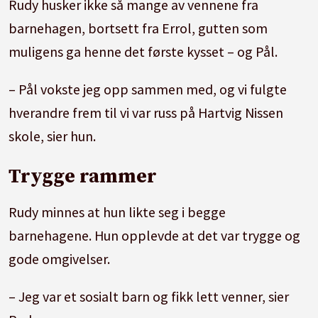
Rudy husker ikke så mange av vennene fra
Aktuell med:
«Perfekte Fremmede», som
barnehagen, bortsett fra Errol, gutten som
settes opp ved Det Norske Mikroteatret i en
muligens ga henne det første kysset – og Pål.
leilighet på Grünerløkka i Oslo
– Pål vokste jeg opp sammen med, og vi fulgte
hverandre frem til vi var russ på Hartvig Nissen
skole, sier hun.
Trygge rammer
Rudy minnes at hun likte seg i begge
barnehagene. Hun opplevde at det var trygge og
gode omgivelser.
– Jeg var et sosialt barn og fikk lett venner, sier