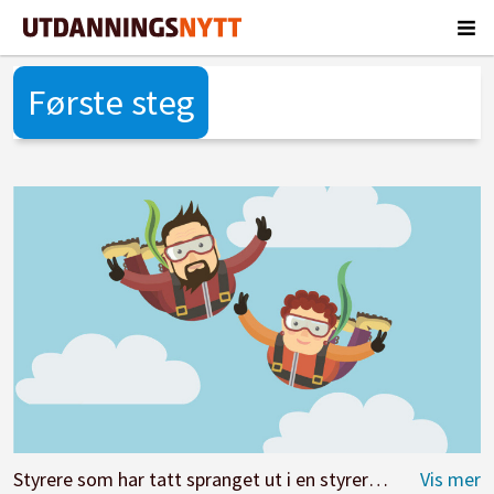
Første steg
Styrere som har tatt spranget ut i en styrerutdanning forteller at det har hatt stor innvirkning på deres arbeidsmåter, viser undersøkelse. Illustrasjon: Fotolia.com