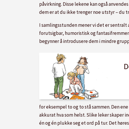
påvirkning. Disse lekene kan også anvende
dem er at du ikke trenger noe utstyr – du 
I samlingsstunden mener vi det er sentralt 
forutsigbar, humoristisk og fantasifremmen
begynner å introdusere dem i mindre gruppe
D
for eksempel to og to stå sammen. Den ene 
akkurat hva som helst. Slike leker skaper i
én og én plukke seg et ord på tur. Det høre