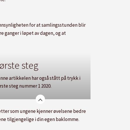
annsynligheten for at samlingsstunden blir
re ganger i løpet av dagen, og at
ørste steg
nne artikkelen har også stått på trykk i
rste steg nummer 1 2020.
etter som ungene kjenner øvelsene bedre
ekene tilgjengelige i din egen baklomme.