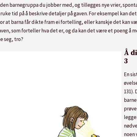
den barnegruppa du jobber med, og tillegges nye vrier, sponta
uke tid på å beskrive detaljer på gaven. For eksempel kan det av
at barna får dikte fram ei fortelling, eller kanskje det kan være
aven, som forteller hva det er, og da kan det være et poeng å m
e seg, tro?
Å di
3
En sis
øvels
131).
barne
prøver
legger
nødven
noen v