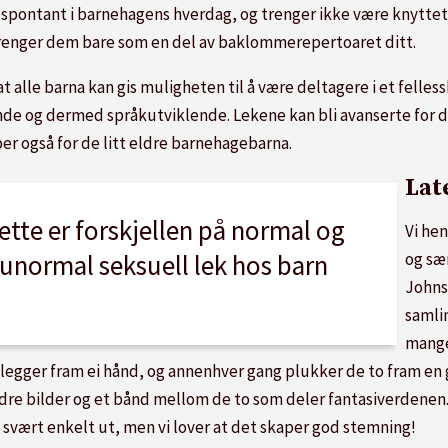
s spontant i barnehagens hverdag, og trenger ikke være knytt
trenger dem bare som en del av baklommerepertoaret ditt.
at alle barna kan gis muligheten til å være deltagere i et fell
de og dermed språkutviklende. Lekene kan bli avanserte for de 
r også for de litt eldre barnehagebarna.
Lat
ette er forskjellen på normal og
Vi hen
og sær
unormal seksuell lek hos barn
Johnst
samli
mange
legger fram ei hånd, og annenhver gang plukker de to fram en
ndre bilder og et bånd mellom de to som deler fantasiverdenen. 
s svært enkelt ut, men vi lover at det skaper god stemning!