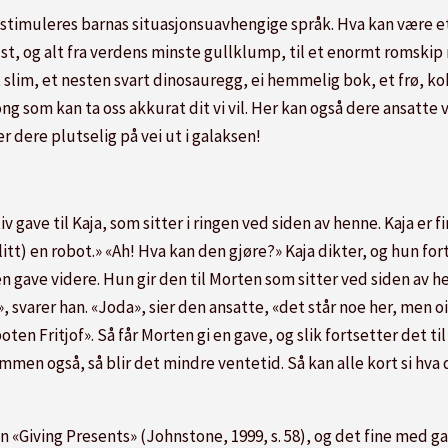
g stimuleres barnas situasjonsuavhengige språk. Hva kan være
lst, og alt fra verdens minste gullklump, til et enormt romski
t slim, et nesten svart dinosauregg, ei hemmelig bok, et frø, 
long som kan ta oss akkurat dit vi vil. Her kan også dere ansatt
 dere plutselig på vei ut i galaksen!
iv gave til Kaja, som sitter i ringen ved siden av henne. Kaja er 
itt) en robot.» «Ah! Hva kan den gjøre?» Kaja dikter, og hun fort
i en gave videre. Hun gir den til Morten som sitter ved siden av 
 svarer han. «Joda», sier den ansatte, «det står noe her, men oi o
ten Fritjof». Så får Morten gi en gave, og slik fortsetter det til
men også, så blir det mindre ventetid. Så kan alle kort si hva de
en «Giving Presents» (Johnstone, 1999, s. 58), og det fine med ga