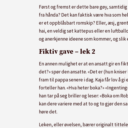
Først og fremst er dette bare gøy, samtidi
fra hånda? Det kan faktisk være hva som he
er et oppblåsbart romskip? Eller, æsj, grøn
hai, en veldig søt kattepus eller en luftbal
og anerkjenne ideene som kommer, og slik er
Fiktiv gave – lek 2
En annen mulighet er at en ansatt gir en fikt
det?» spør den ansatte. «Det er (hun kniser l
fram til pappa senere i dag. Kaja får lov å g
forteller han. «Hva heter boka?» «Ingenting»,
han tar på seg briller og leser: «Boka om Robo
kan dere variere med at to og to gjør den sam
høre det.
Leken, eller øvelsen, bærer originalt tittel