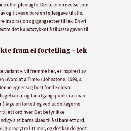
ne eller planlagte. Dette er en øvelse som
 og til være bare én fellesgave til alle.
 inspirasjon og igangsetter til lek. En vri
estre det kunststykket å tilpasse gaven til
kte fram ei fortelling – lek
te variant vi vil fremme her, er inspirert av
en «Word at a Time» (Johnstone, 1999, s.
 Denne egner seg best for de eldste
hagebarna, og tar utgangspunkt i at man
 å lage en fortelling ved at deltagerne
 til ett ord hver. Det betyr ikke
digvis at barna låses til å si bare ett ord,
il gjerne ytre litt mer, og det kan de godt