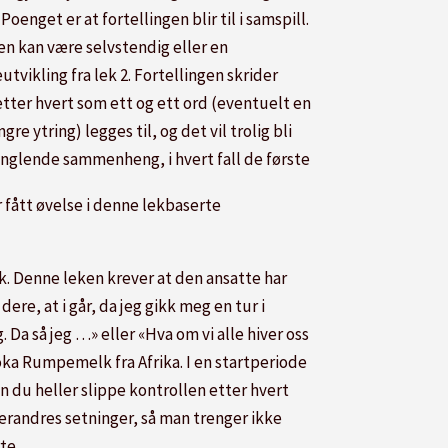
 Poenget er at fortellingen blir til i samspill.
en kan være selvstendig eller en
utvikling fra lek 2. Fortellingen skrider
etter hvert som ett og ett ord (eventuelt en
engre ytring) legges til, og det vil trolig bli
nglende sammenheng, i hvert fall de første
 fått øvelse i denne lekbaserte
k. Denne leken krever at den ansatte har
re, at i går, da jeg gikk meg en tur i
Da så jeg …» eller «Hva om vi alle hiver oss
oka Rumpemelk fra Afrika. I en startperiode
n du heller slippe kontrollen etter hvert
verandres setninger, så man trenger ikke
te.