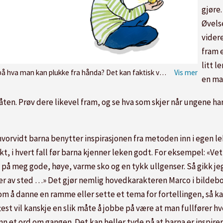
gjøre.
Øvels
videre
fram 
litt l
om helst, og alt fra verdens minste gullklump, til et oppblåsbart romskip eller et nesten svart dinosauregg
en ma
en. Prøv dere likevel fram, og se hva som skjer når ungene har
vorvidt barna benytter inspirasjonen fra metoden inn i egen le
i hvert fall før barna kjenner leken godt. For eksempel: «Vet de
å meg gode, høye, varme sko og en tykk ullgenser. Så gikk jeg. 
ører av sted …» Det gjør nemlig hovedkarakteren Marco i bildeb
m å danne en ramme eller sette et tema for fortellingen, så ka
st vil kanskje en slik måte å jobbe på være at man fullfører h
et ord om gangen. Det kan heller tyde på at barna er inspirer