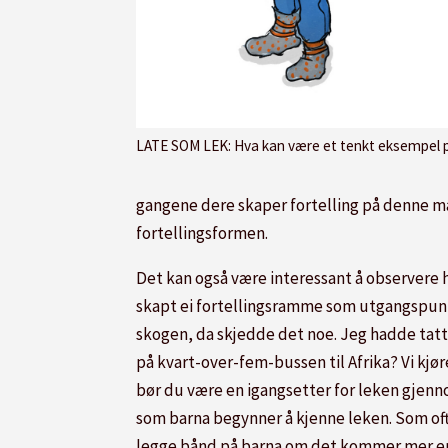
LATE SOM LEK: Hva kan være et tenkt eksempel på hva man kan plukke fra hånda? Det kan faktisk være hva s
gangene dere skaper fortelling på denne måt
fortellingsformen.
Det kan også være interessant å observere h
skapt ei fortellingsramme som utgangspunkt, 
skogen, da skjedde det noe. Jeg hadde tatt p
på kvart-over-fem-bussen til Afrika? Vi kj
bør du være en igangsetter for leken gjenno
som barna begynner å kjenne leken. Som ofte
legge bånd på barna om det kommer mer enn 