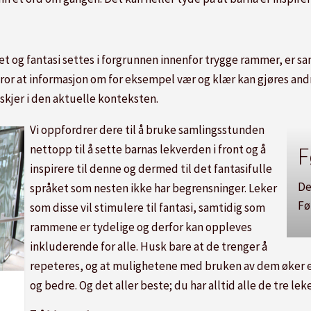
et og fantasi settes i forgrunnen innenfor trygge rammer, er s
i tror at informasjon om for eksempel vær og klær kan gjøres and
 skjer i den aktuelle konteksten.
Vi oppfordrer dere til å bruke samlingsstunden
nettopp til å sette barnas lekverden i front og å
F
inspirere til denne og dermed til det fantasifulle
De
språket som nesten ikke har begrensninger. Leker
Fø
som disse vil stimulere til fantasi, samtidig som
rammene er tydelige og derfor kan oppleves
inkluderende for alle. Husk bare at de trenger å
repeteres, og at mulighetene med bruken av dem øker 
og bedre. Og det aller beste; du har alltid alle de tre l