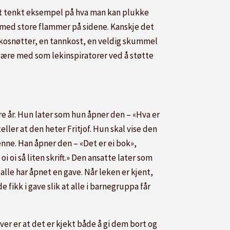
 et tenkt eksempel på hva man kan plukke
p med store flammer på sidene. Kanskje det
kokosnøtter, en tannkost, en veldig skummel
e være med som lekinspiratorer ved å støtte
fire år. Hun later som hun åpner den – «Hva er
eller at den heter Fritjof. Hun skal vise den
henne. Han åpner den – «Det er ei bok»,
i oi så liten skrift.» Den ansatte later som
 alle har åpnet en gave. Når leken er kjent,
 fikk i gave slik at alle i barnegruppa får
ver er at det er kjekt både å gi dem bort og