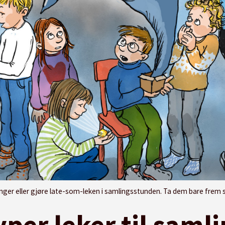
ler gjøre late-som-leken i samlingsstunden. Ta dem bare frem som en del av baklommer
typer leker til sam