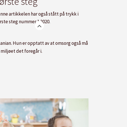
ørste steg
nne artikkelen har også stått på trykk i
rste steg nummer 1 2020.
lanian. Hun er opptatt av at omsorg også må
 miljøet det foregår i.