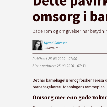
Dette påvir
omsorg i b
Både rom og omgivelser har betydnin
Kjersti
Salvesen
JOURNALIST
Publisert
25.03.2020 - 07:00
Sist oppdatert
25.03.2020 - 07:33
Det har barnehagelærer og forsker Teresa K.
barnehagelærerutdanningens rammeplan.
Omsorg mer enn gode voks