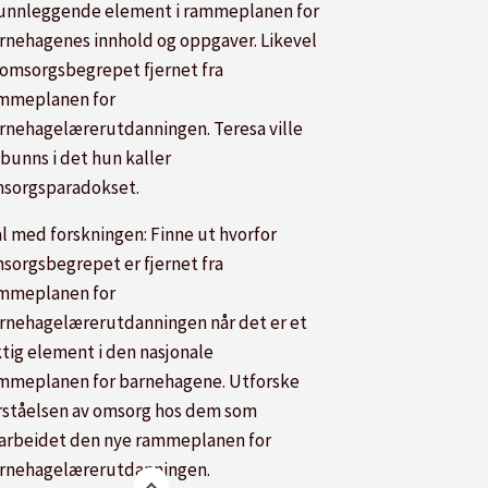
unnleggende element i rammeplanen for
rnehagenes innhold og oppgaver. Likevel
 omsorgsbegrepet fjernet fra
mmeplanen for
rnehagelærerutdanningen. Teresa ville
l bunns i det hun kaller
Foto: Privat
sorgsparadokset.
l med forskningen: Finne ut hvorfor
sorgsbegrepet er fjernet fra
mmeplanen for
rnehagelærerutdanningen når det er et
ktig element i den nasjonale
mmeplanen for barnehagene. Utforske
rståelsen av omsorg hos dem som
arbeidet den nye rammeplanen for
rnehagelærerutdanningen.