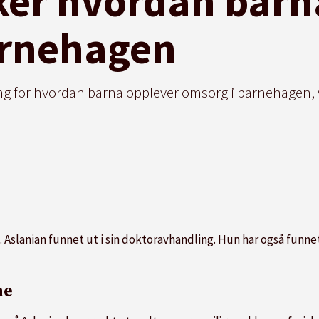
ker hvordan barn
arnehagen
g for hvordan barna opplever omsorg i barnehagen, v
 Aslanian funnet ut i sin doktoravhandling. Hun har også funnet
ne