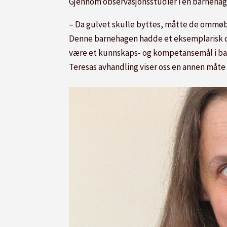
Gjennom observasjonsstudier i en barnehage 
– Da gulvet skulle byttes, måtte de ommøb
Denne barnehagen hadde et eksemplarisk o
være et kunnskaps- og kompetansemål i ba
Teresas avhandling viser oss en annen måte 