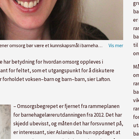
gr
ba
er
ra
ba
ti
rg bør være et kunnskapsmål i barnehagelærerutdanningen.
om
 har betydning for hvordan omsorg oppleves i
Må
ant for feltet, som et utgangspunkt for å diskutere
om
r forholdet voksen–barn og barn–barn, sier Lafton.
ra
ba
vi
– Omsorgsbegrepet er fjernet fra rammeplanen
ra
for barnehagelærerutdanningen fra 2012. Det har
fo
skjedd ubevisst, og måten det har forsvunnet på,
ut
er interessant, sier Aslanian. Da hun oppdaget at
ba