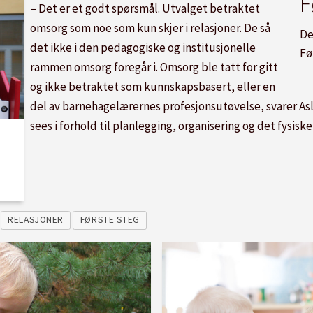
F
– Det er et godt spørsmål. Utvalget betraktet
omsorg som noe som kun skjer i relasjoner. De så
De
det ikke i den pedagogiske og institusjonelle
Fø
rammen omsorg foregår i. Omsorg ble tatt for gitt
og ikke betraktet som kunnskapsbasert, eller en
del av barnehagelærernes profesjonsutøvelse, svarer As
sees i forhold til planlegging, organisering og det fysiske
RELASJONER
FØRSTE STEG