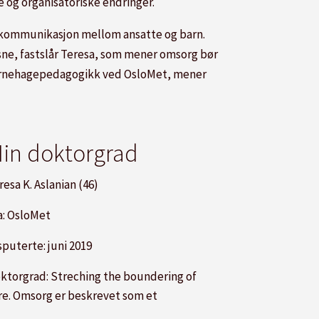
 og organisatoriske endringer.
e kommunikasjon mellom ansatte og barn.
e, fastslår Teresa, som mener omsorg bør
barnehagepedagogikk ved OsloMet, mener
in doktorgrad
resa K. Aslanian (46)
a: OsloMet
sputerte: juni 2019
ktorgrad: Streching the boundering of
re. Omsorg er beskrevet som et