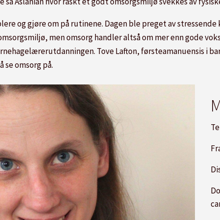
så Aslanian hvor raskt et godt omsorgsmiljø svekkes av fysiske
lere og gjøre om på rutinene. Dagen ble preget av stressend
msorgsmiljø, men omsorg handler altså om mer enn gode voksn
rnehagelærerutdanningen. Tove Lafton, førsteamanuensis i 
å se omsorg på.
M
Te
Fr
Di
Do
ca