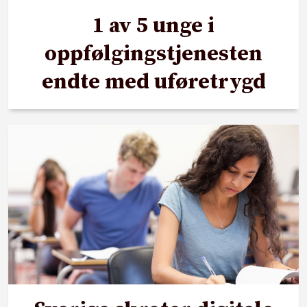
1 av 5 unge i
oppfølgingstjenesten
endte med uføretrygd