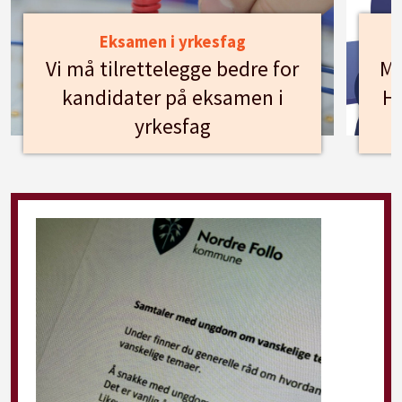
Eksamen i yrkesfag
Vi må tilrettelegge bedre for
Mø
kandidater på eksamen i
Hu
yrkesfag