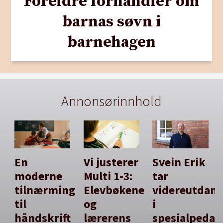
Foreldre forhandler om
barnas søvn i
barnehagen
Annonsørinnhold
En
Vi justerer
Svein Erik
moderne
Multi 1-3:
tar
tilnærming
Elevbøkene
videreutdan
til
og
i
håndskrift
lærerens
spesialpedag