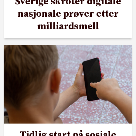
Sverige skroter digitale
nasjonale prøver etter
milliardsmell
Tidlig start på sosiale