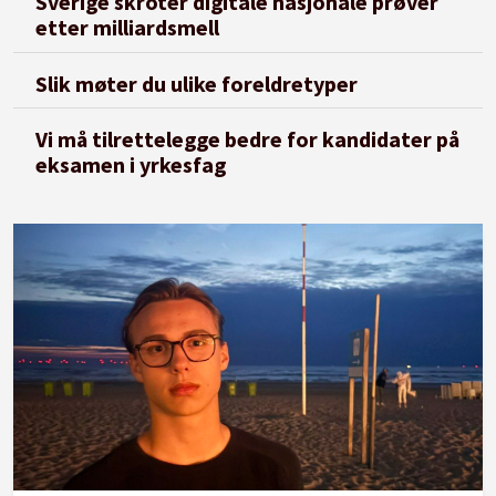
Sverige skroter digitale nasjonale prøver
etter milliardsmell
Slik møter du ulike foreldretyper
Vi må tilrettelegge bedre for kandidater på
eksamen i yrkesfag