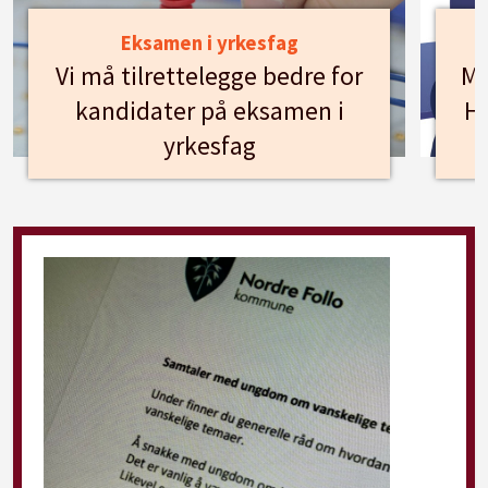
Eksamen i yrkesfag
Vi må tilrettelegge bedre for
Mø
kandidater på eksamen i
Hu
yrkesfag