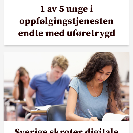
1 av 5 unge i
oppfølgingstjenesten
endte med uføretrygd
Sverige skroter digitale