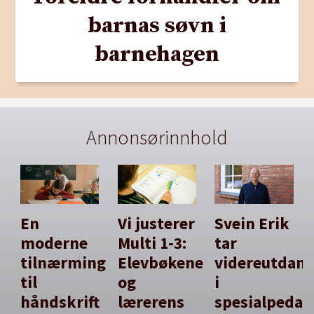
barnas søvn i
barnehagen
Annonsørinnhold
En
Vi justerer
Svein Erik
moderne
Multi 1-3:
tar
tilnærming
Elevbøkene
videreutdan
til
og
i
håndskrift
lærerens
spesialpedag