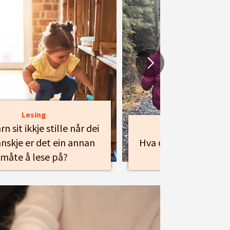
Lesing
n sit ikkje stille når dei
Skolestart
anskje er det ein annan
Hva om Ole Brumm e
måte å lese på?
viktigste lære