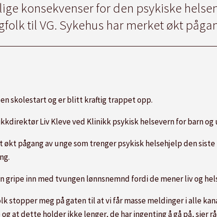
lige konsekvenser for den psykiske helsen t
gfolk til VG. Sykehus har merket økt påga
iden
skole
start og er blitt kraftig trappet opp.
ikkdirektør Liv Kleve ved Klinikk psykisk helsevern for barn og
økt pågang av unge som trenger psykisk helsehjelp den siste 
ing.
en gripe inn med tvungen lønnsnemnd fordi de mener liv og helse
olk stopper meg på gaten til at vi får masse meldinger i alle kana
e og at dette holder ikke lenger, de har ingenting å gå på, sie