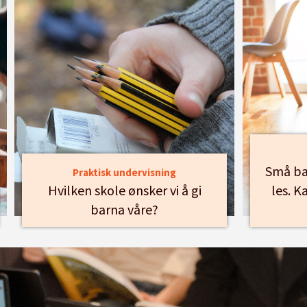
Små bar
Praktisk undervisning
Hvilken skole ønsker vi å gi
les. K
barna våre?