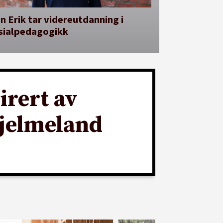
n Erik tar videreutdanning i
sialpedagogikk
irert av
Hjelmeland