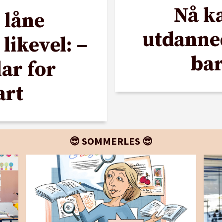
Nå ka
 låne
utdanned
likevel: –
ba
lar for
art
😎 SOMMERLES 😎