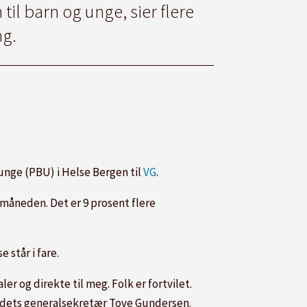
il barn og unge, sier flere
ng.
 unge (PBU) i Helse Bergen til
VG
.
måneden. Det er 9 prosent flere
 står i fare.
ler og direkte til meg. Folk er fortvilet.
r rådets generalsekretær Tove Gundersen.