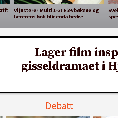
rift
Vi justerer Multi 1-3: Elevbøkene og
Svei
lærerens bok blir enda bedre
spe
Lager film insp
gisseldramaet i 
Debatt