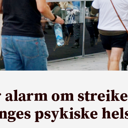
r alarm om streike
nges psykiske hel