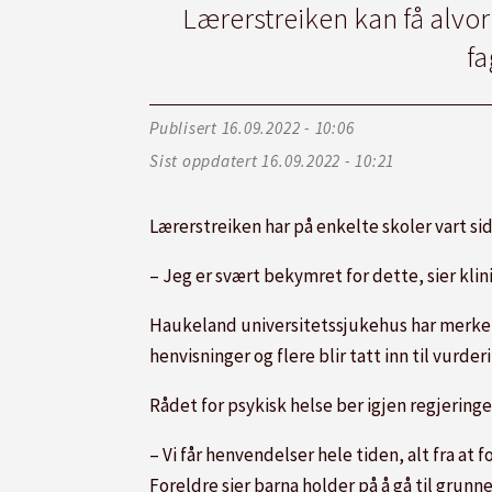
Lærerstreiken kan få alvor
fa
Publisert
16.09.2022 - 10:06
Sist oppdatert
16.09.2022 - 10:21
Lærerstreiken har på enkelte
skole
r vart s
– Jeg er svært bekymret for dette, sier klin
Haukeland universitetssjukehus har merket 
henvisninger og flere blir tatt inn til vurder
Rådet for psykisk helse ber igjen regjering
– Vi får henvendelser hele tiden, alt fra at f
Foreldre sier barna holder på å gå til grunn