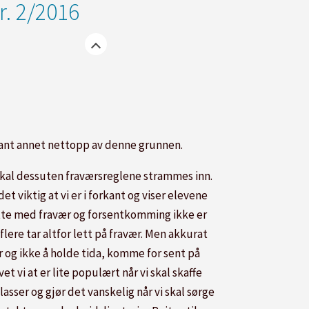
r. 2/2016
lant annet nettopp av denne grunnen.
skal dessuten fraværsreglene strammes inn.
det viktig at vi er i forkant og viser elevene
tte med fravær og forsentkomming ikke er
 flere tar altfor lett på fravær. Men akkurat
r og ikke å holde tida, komme for sent på
vet vi at er lite populært når vi skal skaffe
asser og gjør det vanskelig når vi skal sørge