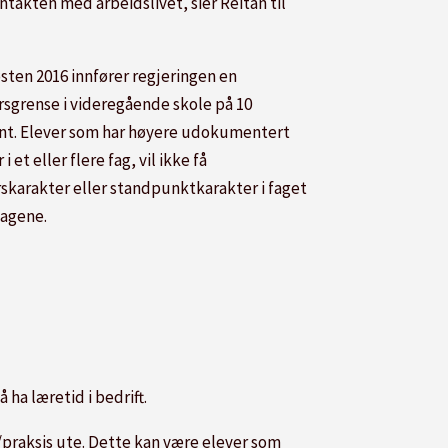
ntakten med arbeidslivet, sier Reitan til
østen 2016 innfører regjeringen en
rsgrense i videregående skole på 10
nt. Elever som har høyere udokumentert
 i et eller flere fag, vil ikke få
rskarakter eller standpunktkarakter i faget
fagene.
ha læretid i bedrift.
e /praksis ute. Dette kan være elever som