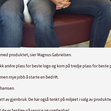
 med produktet, sier Magnus Gabrielsen.
 fikk andre plass for beste logo og kom på tredje plass for best
men mye jobb å starte en bedrift.
rahamsen.
tt av gjenbruk. De har også tenkt på miljøet i valg av produkter
 at de er ferdige på service og samferdsel.