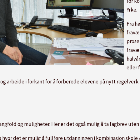
for ko
Yrke.
Fra h
fravæ
prose
fravær
halvå
eller 
og arbeide i forkant for å forberede elevene på nytt regelverk.
gfold og muligheter. Her er det også mulig å ta fagbrev uten å 
 oss hvor det er mulig å fullføre utdanningen i kombinasjon skol