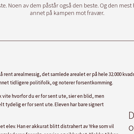
ste. Noen av dem påstår også den beste. Og den mest 
annet på kampen mot fravær.
gså rent arealmessig, det samlede arealet er på hele 32.000 kvad
annet tidligere politifolk, og noterer forsentkomming.
 vite hvorfor du er for sent ute, sier en blid, men
t tydelig er for sent ute. Eleven har bare signert
D
o
et elev. Han er akkurat blitt distrahert av Yrke som vil