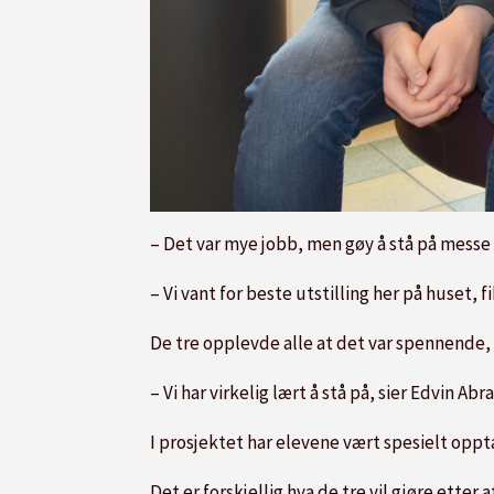
– Det var mye jobb, men gøy å stå på messe
– Vi vant for beste utstilling her på huset,
De tre opplevde alle at det var spennende, 
– Vi har virkelig lært å stå på, sier Edvin Ab
I prosjektet har elevene vært spesielt oppta
Det er forskjellig hva de tre vil gjøre etter