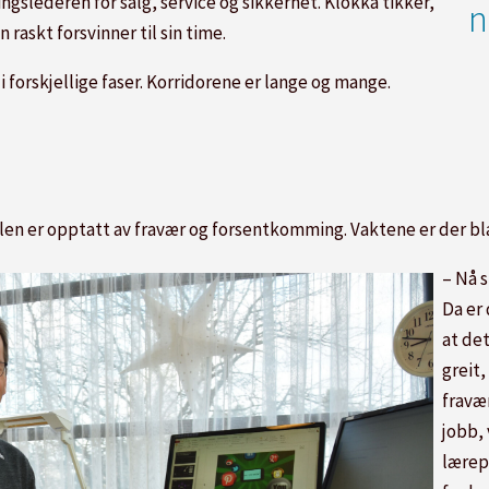
lingslederen for salg, service og sikkerhet. Klokka tikker,
n
n raskt forsvinner til sin time.
 forskjellige faser. Korridorene er lange og mange.
olen er opptatt av fravær og forsentkomming. Vaktene er der b
– Nå 
Da er 
at de
greit,
fravæ
jobb, 
lærepl