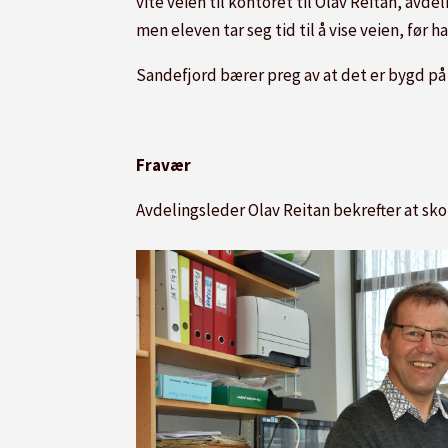
vite veien til kontoret til Olav Reitan, avde
men eleven tar seg tid til å vise veien, før ha
Sandefjord bærer preg av at det er bygd på i
Fravær
Avdelingsleder Olav Reitan bekrefter at sk