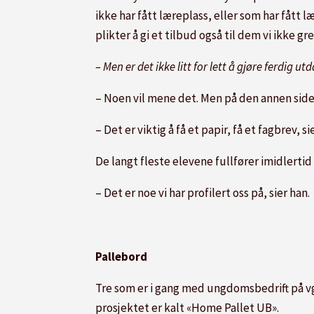
ikke har fått læreplass, eller som har fått
plikter å gi et tilbud også til dem vi ikke gre
– Men er det ikke litt for lett å gjøre ferdig 
– Noen vil mene det. Men på den annen side s
– Det er viktig å få et papir, få et fagbrev, si
De langt fleste elevene fullfører imidlert
– Det er noe vi har profilert oss på, sier han.
Pallebord
Tre som er i gang med ungdomsbedrift på vg
prosjektet er kalt «Home Pallet UB».