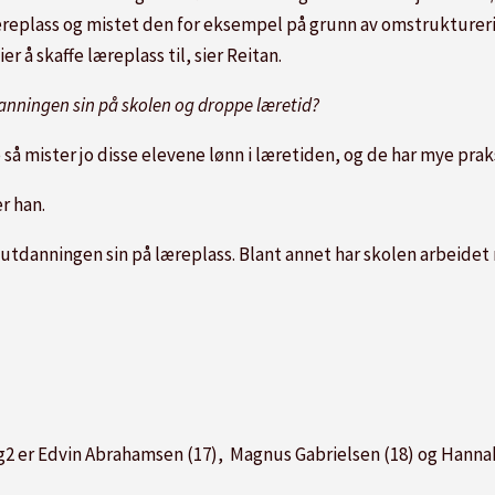
 læreplass og mistet den for eksempel på grunn av omstrukturerin
ier å skaffe læreplass til, sier Reitan.
utdanningen sin på skolen og droppe læretid?
å mister jo disse elevene lønn i læretiden, og de har mye praksis
er han.
id utdanningen sin på læreplass. Blant annet har skolen arbeid
2 er Edvin Abrahamsen (17), Magnus Gabrielsen (18) og Hannah