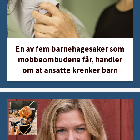
jeg ikke ler av andre når de ikke sier ordene helt
riktig. Jeg forstår det nå.
Gjør det godt igjen
: Spør til slutt om det er
noe barnet ønsker fra deg som kan gjøre det
En av fem barnehagesaker som
godt igjen: en klem, sitte på fanget, lese en
mobbeombudene får, handler
bok, være med på kjøkkenet eller spille et
om at ansatte krenker barn
spill. Det er ikke viktig hva det er, bare det er
tid sammen til å komme hverandre nær igjen.
På den måten repareres relasjonen, og både du
og barnet tar med dere ny læring videre i livet.
Feller å gå i:
gå i forsvar, fornekte at det har
skjedd, bagatellisere følelsene eller
handlingen eller legge skylden på barnet.