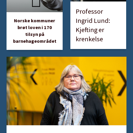
Professor
Ingrid Lund:
Norske kommuner
brøt loven i 170
Kjefting er
tilsyn på
krenkelse
barnehageområdet