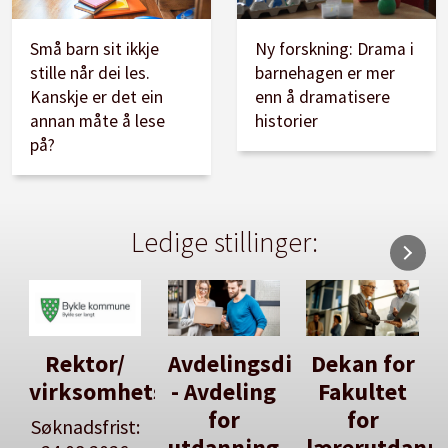
Små barn sit ikkje
Ny forskning: Drama i
stille når dei les.
barnehagen er mer
Kanskje er det ein
enn å dramatisere
annan måte å lese
historier
på?
Ledige stillinger:
Rektor/
Avdelingsdirektør
Dekan for
virksomhetsleiar
- Avdeling
Fakultet
for
for
Søknadsfrist:
utdanning
lærerutdann