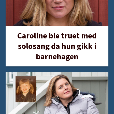
Kilde: Barnehagelærer, EQ-terapeut og rektor
ved EQI, Nina Marthinsen.
Caroline ble truet med
solosang da hun gikk i
barnehagen