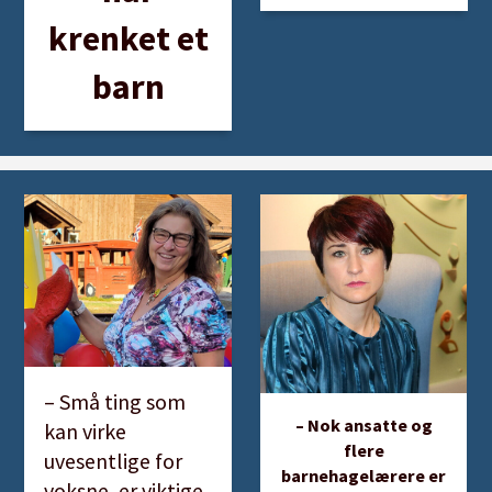
krenket et
barn
– Små ting som
– Nok ansatte og
kan virke
flere
uvesentlige for
barnehagelærere er
voksne, er viktige