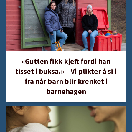
det sånn at om noen ler av meg, når jeg ikke
mener å gjøre noe morsomt, da føles det som
om jeg har gjort noe galt. Da blir jeg urolig i
magen, og det kjennes ut som at jeg har mistet
ordene mine. Still deg undrende til hvordan det
var for barnet at du lo av det: Hvordan kjentes
«Gutten fikk kjeft fordi han
det ut for deg da jeg lo av deg?
tisset i buksa.» – Vi plikter å si i
Anerkjenn barnet:
Anerkjenn svaret barnet gir,
fra når barn blir krenket i
ved å gjenta det som en bekreftelse på at du
barnehagen
har hørt riktig og forstått. Takk barnet for at
det lærte deg noe nytt. Du kan si: Takk for at
du lot meg få reparere når jeg hadde gjort deg
vondt. Jeg vil huske på det til neste gang, at