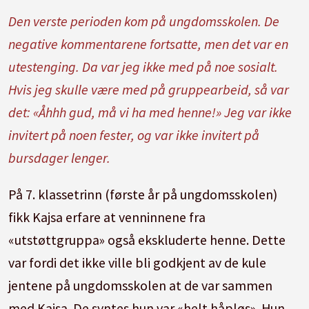
Den verste perioden kom på ungdomsskolen. De
negative kommentarene fortsatte, men det var en
utestenging. Da var jeg ikke med på noe sosialt.
Hvis jeg skulle være med på gruppearbeid, så var
det: «Åhhh gud, må vi ha med henne!» Jeg var ikke
invitert på noen fester, og var ikke invitert på
bursdager lenger.
På 7. klassetrinn (første år på ungdomsskolen)
fikk Kajsa erfare at venninnene fra
«utstøttgruppa» også ekskluderte henne. Dette
var fordi det ikke ville bli godkjent av de kule
jentene på ungdomsskolen at de var sammen
med Kajsa. De syntes hun var «helt håpløs». Hun