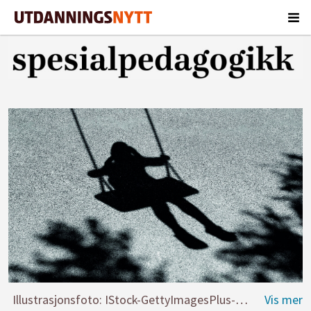
Illustrasjonsfoto: IStock-GettyImagesPlus-AlexLinch