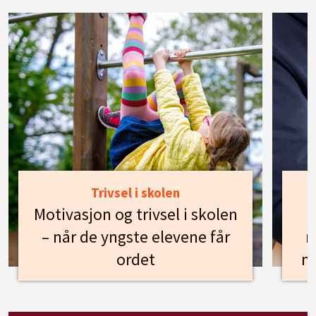
Trivsel i skolen
Motivasjon og trivsel i skolen
– når de yngste elevene får
n
ordet
m