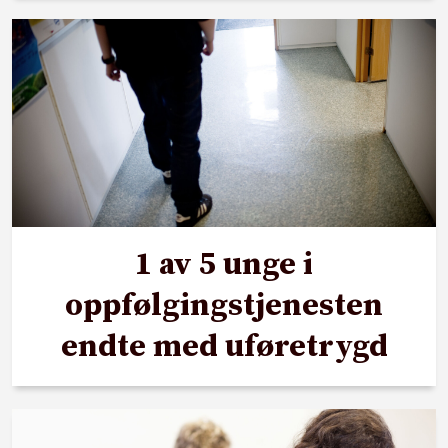
1 av 5 unge i
oppfølgingstjenesten
endte med uføretrygd