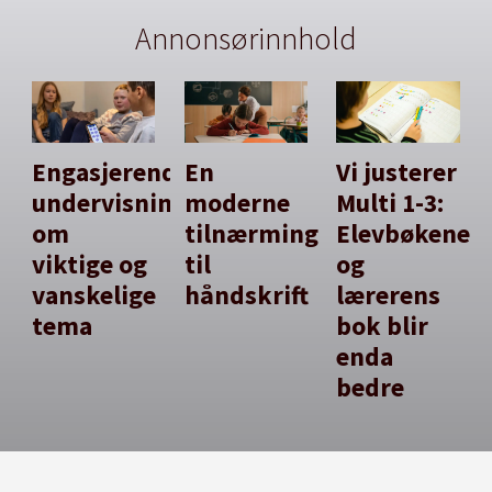
Annonsørinnhold
Engasjerende
En
Vi justerer
undervisning
moderne
Multi 1-3:
om
tilnærming
Elevbøkene
viktige og
til
og
vanskelige
håndskrift
lærerens
tema
bok blir
enda
bedre