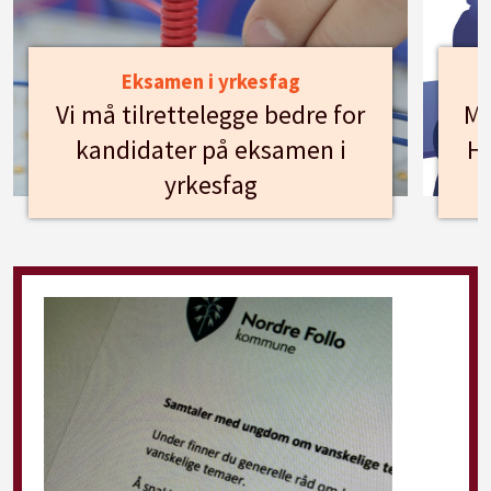
Eksamen i yrkesfag
Vi må tilrettelegge bedre for
Mø
kandidater på eksamen i
Hu
yrkesfag