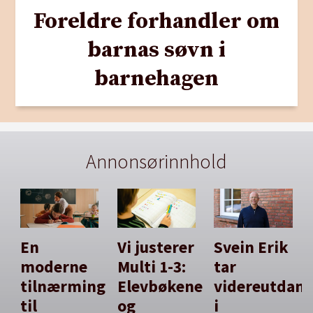
Foreldre forhandler om
barnas søvn i
barnehagen
Annonsørinnhold
En
Vi justerer
Svein Erik
moderne
Multi 1-3:
tar
tilnærming
Elevbøkene
videreutdan
til
og
i