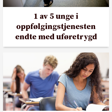
1 av 5 unge i
oppfølgingstjenesten
endte med uføretrygd