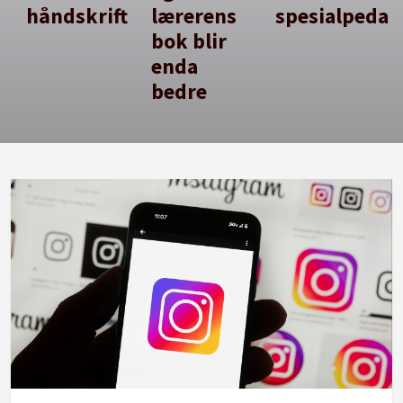
håndskrift
lærerens
spesialpedag
bok blir
enda
bedre