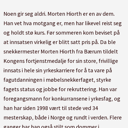
Noen gir seg aldri. Morten Hiorth er en av dem.
Han vet hva motgang er, men har likevel reist seg
og holdt stø kurs. Før sommeren kom beviset på
at innsatsen virkelig er blitt satt pris på. Da ble
snekkermester Morten Hiorth fra Bærum tildelt
Kongens fortjenstmedalje for sin store, frivillige
innsats i hele sin yrkeskarriere for å ta vare på
fagutdanningen i møbelsnekkerfaget, styrke
fagets status og jobbe for rekruttering. Han var
foregangsmann for konkurransene i yrkesfag, og
han har siden 1998 vært til stede ved 34
mesterskap, både i Norge og rundt i verden. Flere
ganger har han også stilt som dommer i