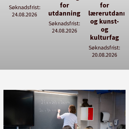
for
for
en ledig
:
utdanning
lærerutdanning
stilling
og kunst-
Søknadsfrist:
Se våre
og
24.08.2026
stillingspakker
kulturfag
Søknadsfrist:
20.08.2026