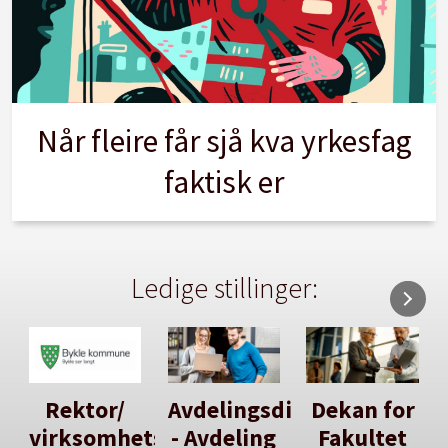
Når fleire får sjå kva yrkesfag
faktisk er
Ledige stillinger:
Avdelingsdirektør
Dekan for
Her kan
tsleiar
- Avdeling
Fakultet
du utlyse