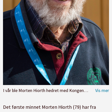
I vår ble Morten Hiorth hedret med Kongens fortjenstmedalje for sin innsats for møbelsnekkerfaget.
Det første minnet Morten Hiorth (79) har fra