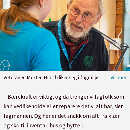
Veteranen Morten Hiorth liker seg i fagmiljøene, og tar gjerne turen rundt til mesterskapene som blir arrangert.
– Bærekraft er viktig, og da trenger vi fagfolk som
kan vedlikeholde eller reparere det vi alt har, sier
fagmannen. Og her er det snakk om alt fra klær
og sko til inventar, hus og hytter.