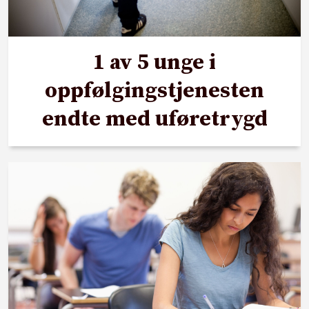
1 av 5 unge i
oppfølgingstjenesten
endte med uføretrygd