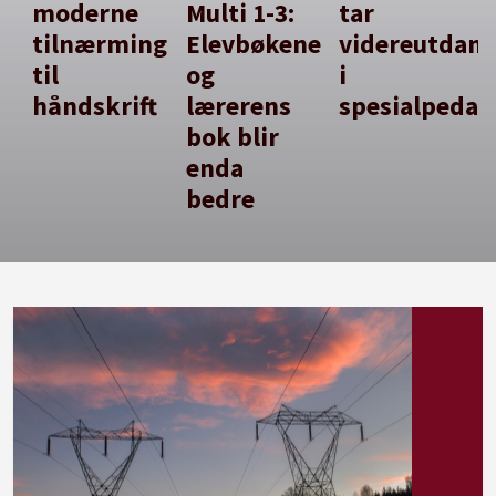
moderne
Multi 1-3:
tar
tilnærming
Elevbøkene
videreutdan
til
og
i
håndskrift
lærerens
spesialpedag
bok blir
enda
bedre