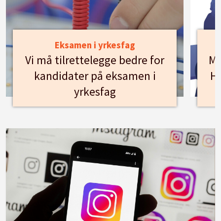
Eksamen i yrkesfag
Vi må tilrettelegge bedre for
Mø
kandidater på eksamen i
Hu
yrkesfag