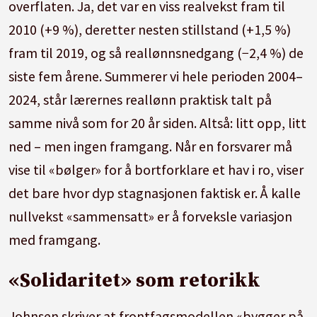
overflaten. Ja, det var en viss realvekst fram til
2010 (+9 %), deretter nesten stillstand (+1,5 %)
fram til 2019, og så reallønnsnedgang (−2,4 %) de
siste fem årene. Summerer vi hele perioden 2004–
2024, står lærernes reallønn praktisk talt på
samme nivå som for 20 år siden. Altså: litt opp, litt
ned – men ingen framgang. Når en forsvarer må
vise til «bølger» for å bortforklare et hav i ro, viser
det bare hvor dyp stagnasjonen faktisk er. Å kalle
nullvekst «sammensatt» er å forveksle variasjon
med framgang.
«Solidaritet» som retorikk
Johnsen skriver at frontfagsmodellen «bygger på