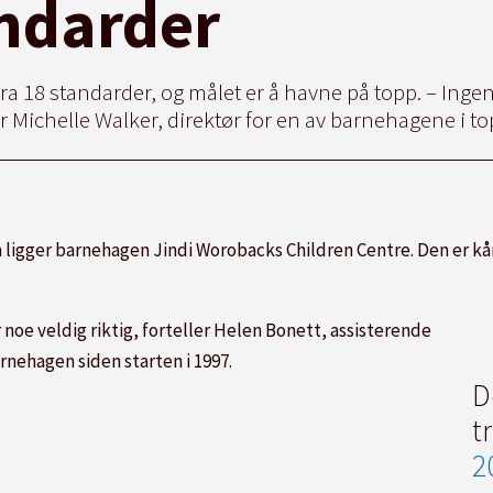
andarder
ra 18 standarder, og målet er å havne på topp. – Ingen
er Michelle Walker, direktør for en av barnehagene i t
ligger barnehagen Jindi Worobacks Children Centre. Den er kåre
r noe veldig riktig, forteller Helen Bonett, assisterende
rnehagen siden starten i 1997.
D
t
2