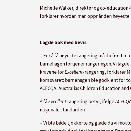
Michelle Walker, direktør og co-education-l
forklarer hvordan man oppnår den høyeste 
Lagde bok med bevis
– For å få høyeste rangering må du først m
barnehagen fortjener rangeringen. Vi lagde 
kravene for
Excellent
-rangering, forklarer 
kom svaret: barnehagen ble godkjent for to
ACECQA, Australias Children Education and C
Å få
Excellent
rangering betyr, ifølge ACECQ
nasjonale standarden.
– Vi ble både sjokkerte og glade da vi mott
assisterende direktør i barnehagen. Barneh