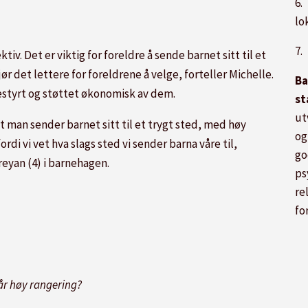
6.
lo
7.
tiv. Det er viktig for foreldre å sende barnet sitt til et
r det lettere for foreldrene å velge, forteller Michelle.
Ba
estyrt og støttet økonomisk av dem.
st
ut
at man sender barnet sitt til et trygt sted, med høy
og
ordi vi vet hva slags sted vi sender barna våre til,
go
eyan (4) i barnehagen.
ps
re
fo
år høy rangering?