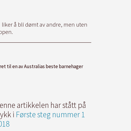
 liker å bli dømt av andre, men uten
oppen.
t til en av Australias beste barnehager
enne artikkelen har stått på
rykk i
Første steg nummer 1
018