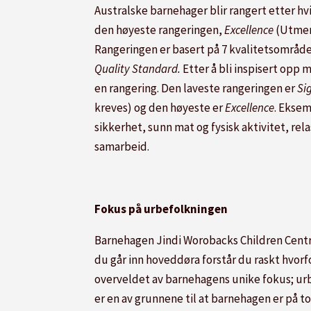
Australske barnehager blir rangert etter hv
den høyeste rangeringen,
Excellence
(Utmerk
Rangeringen er basert på 7 kvalitetsområd
Quality Standard.
Etter å bli inspisert opp
en rangering. Den laveste rangeringen er
Si
kreves) og den høyeste er
Excellence
. Eksem
sikkerhet, sunn mat og fysisk aktivitet, rel
samarbeid.
Fokus på urbefolkningen
Barnehagen Jindi Worobacks Children Centre
du går inn hoveddøra forstår du raskt hvorf
overveldet av barnehagens unike fokus; urb
er en av grunnene til at barnehagen er på t