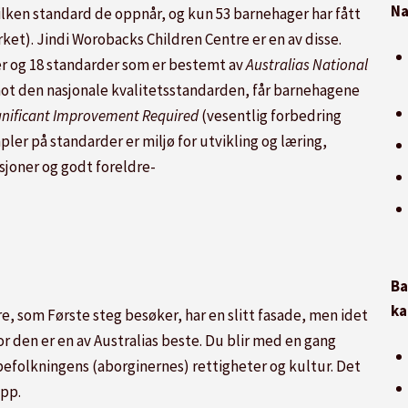
Na
ilken standard de oppnår, og kun 53 barnehager har fått
et). Jindi Worobacks Children Centre er en av disse.
er og 18 standarder som er bestemt av
Australias National
 mot den nasjonale kvalitetsstandarden, får barnehagene
gnificant Improvement Required
(vesentlig forbedring
pler på standarder er miljø for utvikling og læring,
asjoner og godt foreldre-
Ba
ka
, som Første steg besøker, har en slitt fasade, men idet
or den er en av Australias beste. Du blir med en gang
efolkningens (aborginernes) rettigheter og kultur. Det
opp.