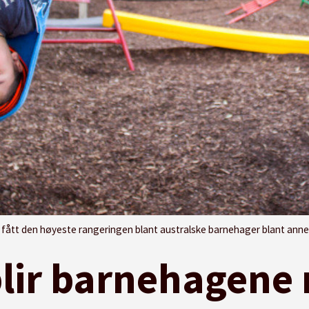
geringen blant australske barnehager blant annet for sitt utdanningsprogram, fokus på urbefolknin
 blir barnehagene