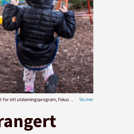
gen, service og utemiljø. Foto: Andrea Thiis-Evensen
 rangert