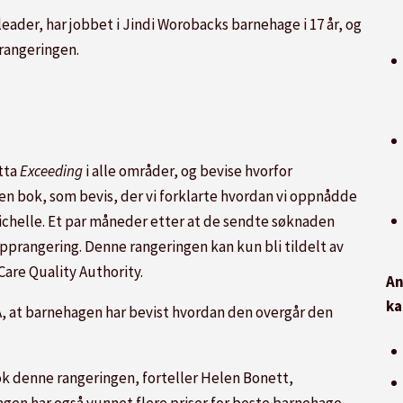
eader, har jobbet i Jindi Worobacks barnehage i 17 år, og
rangeringen.
otta
Exceeding
i alle områder, og bevise hvorfor
en bok, som bevis, der vi forklarte hvordan vi oppnådde
Michelle. Et par måneder etter at de sendte søknaden
pprangering. Denne rangeringen kan kun bli tildelt av
are Quality Authority.
An
ka
A, at barnehagen har bevist hvordan den overgår den
ok denne rangeringen, forteller Helen Bonett,
agen har også vunnet flere priser for beste barnehage